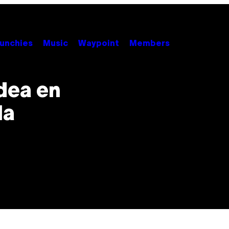
unchies
Music
Waypoint
Members
dea en
la