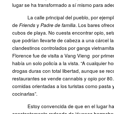
lugar se ha transformado a sí mismo para adec
La calle principal del pueblo, por ejemplo,
de
y
. Los bares ofrec
Friends
Padre de familia
cubos de playa. No cuesta encontrar opio, se
que podrían llevarte de cabeza a una cárcel 
clandestinos controlados por gangs vietnami
Florence fue de visita a Vang Vieng por prim
había un solo policía a la vista. “A cualquier h
drogas duras con total libertad, aunque se reco
restaurantes se vende cannabis y opio por 80
comidas orientadas a los turistas como pasta y
cocinarlas”.
Estoy convencida de que en el lugar hay g
constantemente rodeada de jóvenes borrachos 