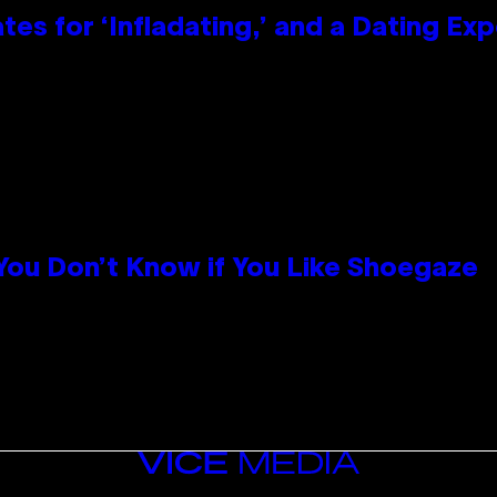
tes for ‘Infladating,’ and a Dating E
 You Don’t Know if You Like Shoegaze
VICE
MEDIA