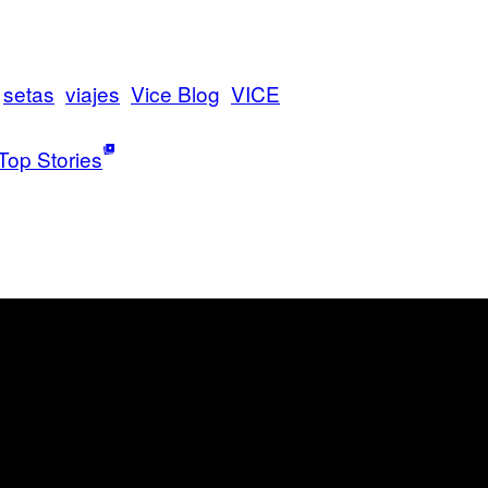
setas
viajes
Vice Blog
VICE
Top Stories