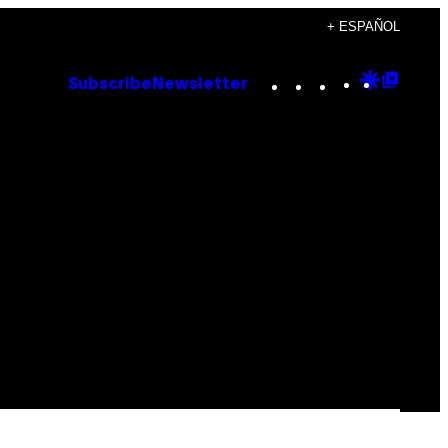
+ ESPAÑOL
Instagram
TikTok
YouTube
Google
Goog
Subscribe
Newsletter
Discove
Top
Posts