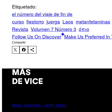
Etiquetado:
el número del viaje de fin de
curso
fiestorro
juerga
Laos
metanfetaminas
Revista
Volumen 7 Número 3
όπιο
Follow Us On Discover
Make Us Preferred In 
Compartir:
MÁS
DE VICE
PHOTO: GCSHUTTER / GETTY IMAGES