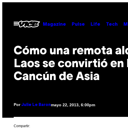
Saltar
al
contenido
Abrir
Magazine
Pulse
Life
Tech
M
Menú
Cómo una remota al
Laos se convirtió en 
Cancún de Asia
Por
mayo 22, 2013, 6:00pm
Julie Le Baron
Compartir: