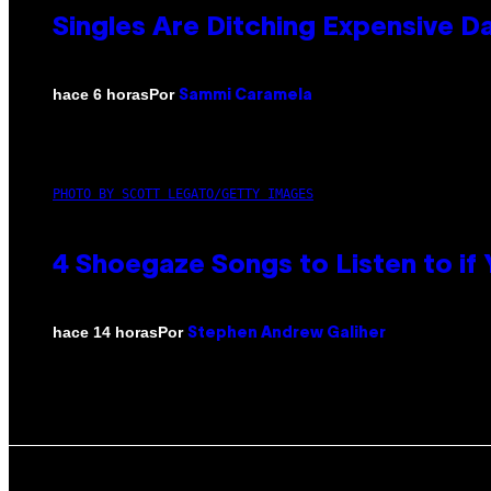
Singles Are Ditching Expensive Da
Por
hace 6 horas
Sammi Caramela
PHOTO BY SCOTT LEGATO/GETTY IMAGES
4 Shoegaze Songs to Listen to if
Por
hace 14 horas
Stephen Andrew Galiher