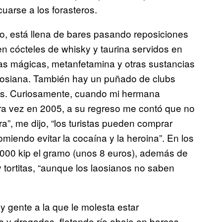
uarse a los forasteros.
 está llena de bares pasando reposiciones
en cócteles de whisky y taurina servidos en
tas mágicas, metanfetamina y otras sustancias
laosiana. También hay un puñado de clubs
tas. Curiosamente, cuando mi hermana
era vez en 2005, a su regreso me contó que no
ora”, me dijo, “los turistas pueden comprar
miendo evitar la cocaína y la heroina”. En los
.000 kip el gramo (unos 8 euros), además de
 tortitas, “aunque los laosianos no saben
ente a la que le molesta estar
y drogados, flotando río abajo en barcas