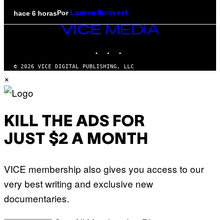
Por
hace 6 horas
Lauren Boisvert
VICE
MEDIA
INSTAGRAM
TIKTOK
YOUTUBE
© 2026 VICE DIGITAL PUBLISHING, LLC
×
KILL THE ADS FOR
JUST $2 A MONTH
VICE membership also gives you access to our
very best writing and exclusive new
documentaries.