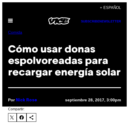
Saltar
+ ESPAÑOL
al
Abrir
contenido
SUBSCRIBE
NEWSLETTER
Menú
Comida
Cómo usar donas
espolvoreadas para
recargar energía solar
Por
septiembre 28, 2017, 3:00pm
Nick Rose
Compartir: