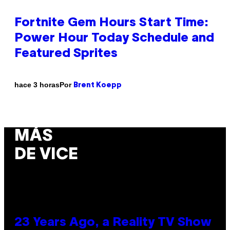
Fortnite Gem Hours Start Time:
Power Hour Today Schedule and
Featured Sprites
Por
hace 3 horas
Brent Koepp
MÁS
DE VICE
23 Years Ago, a Reality TV Show