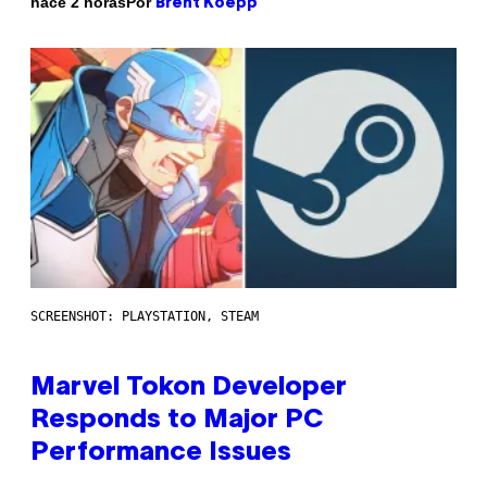
Por
hace 2 horas
Brent Koepp
SCREENSHOT: PLAYSTATION, STEAM
Marvel Tokon Developer
Responds to Major PC
Performance Issues