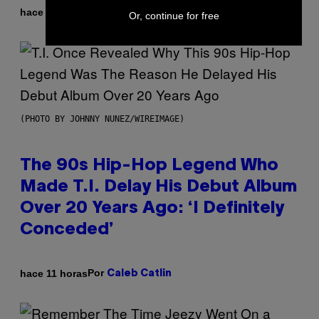
Por
hace 4 horas
Ashley Fike
Or, continue for free
(PHOTO BY JOHNNY NUNEZ/WIREIMAGE)
The 90s Hip-Hop Legend Who
Made T.I. Delay His Debut Album
Over 20 Years Ago: ‘I Definitely
Conceded’
Por
hace 11 horas
Caleb Catlin