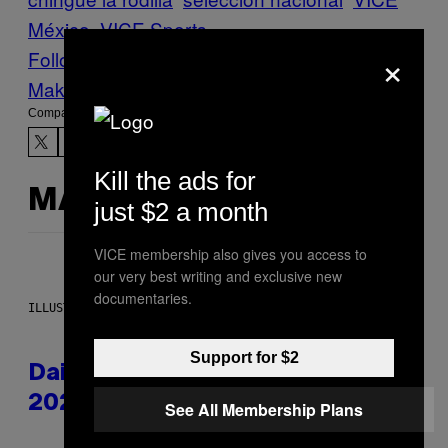
México
VICE Sports
×
Follow Us On Discover
Make Us Preferred In Top Stories
Compartir:
Kill the ads for
MÁS DE LO MISMO
just $2 a month
VICE membership also gives you access to
our very best writing and exclusive new
documentaries.
ILLUSTRATION BY REESA.
Support for $2
Daily Horoscope: August 10,
2026
See All Membership Plans