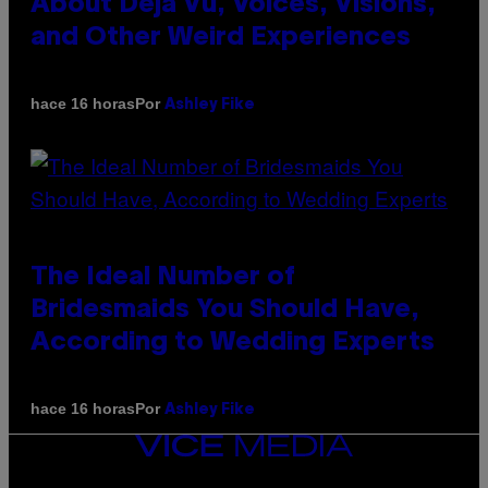
About Déjà Vu, Voices, Visions,
and Other Weird Experiences
Por
hace 16 horas
Ashley Fike
The Ideal Number of
Bridesmaids You Should Have,
According to Wedding Experts
Por
hace 16 horas
Ashley Fike
VICE
MEDIA
INSTAGRAM
TIKTOK
YOUTUBE