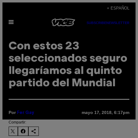
Saltar
+ ESPAÑOL
al
Abrir
contenido
SUBSCRIBE
NEWSLETTER
Menú
Con estos 23
seleccionados seguro
llegaríamos al quinto
partido del Mundial
Por
mayo 17, 2018, 6:17pm
Fer Gay
Compartir: