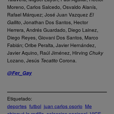
Moreno, Carlos Salcedo, Osvaldo Alanís,
Rafael Márquez; José Juan Vazquez
El
, Jonathan Dos Santos, Hector
Gallito
Herrera, Andrés Guardado, Diego Lainez,
Diego Reyes, Giovani Dos Santos, Marco
Fabián; Oribe Peralta, Javier Hernández,
Javier Aquino, Raúl Jiménez, Hirving
Chuky
Lozano, Jesús
Corona.
Tecatito
@Fer_Gay
Etiquetado:
deportes
futbol
juan carlos osorio
Me
chingué la rodilla
seleccion nacional
VICE