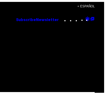
+ ESPAÑOL
Instagram
TikTok
YouTube
Google
Goog
Subscribe
Newsletter
Discove
Top
Posts