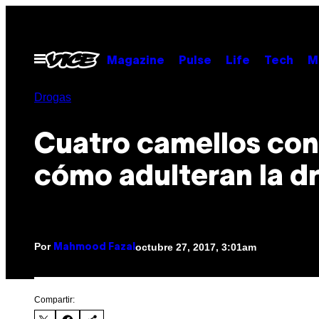
Saltar
al
contenido
Abrir
Magazine
Pulse
Life
Tech
M
Menú
Drogas
Cuatro camellos con
cómo adulteran la d
Por
octubre 27, 2017, 3:01am
Mahmood Fazal
Compartir: