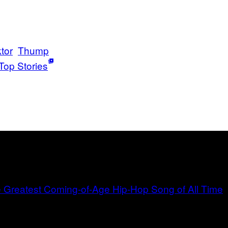
tor
Thump
Top Stories