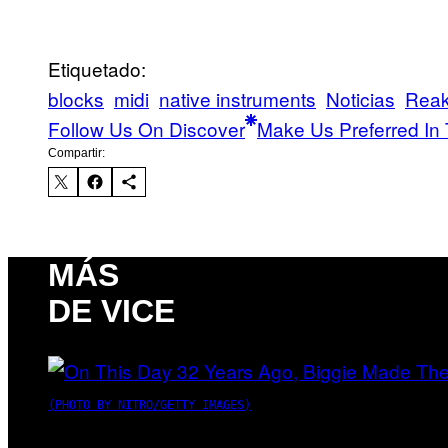
Etiquetado:
blocks
midi
native instruments
Noticias
Reak
Follow Us On Discover
Make Us Preferred In 
Compartir:
MÁS
DE VICE
(PHOTO BY NITRO/GETTY IMAGES)