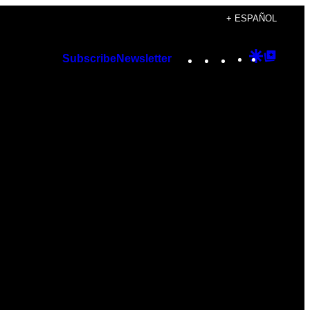
+ ESPAÑOL
Instagram
TikTok
YouTube
Google
Googl
Subscribe
Newsletter
Discover
Top
Posts