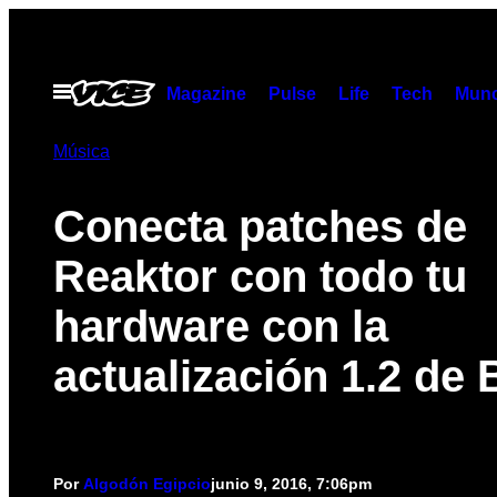
Saltar
al
contenido
Abrir
Magazine
Pulse
Life
Tech
Munc
Menú
Música
Conecta patches de
Reaktor con todo tu
hardware con la
actualización 1.2 de 
Por
Algodón Egipcio
junio 9, 2016, 7:06pm