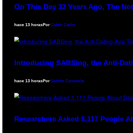
On This Day 32 Years Ago, The Not
hace 13 horas
Por
Caleb Catlin
Introducing SABSing, the Anti-Da
hace 13 horas
Por
Sammi Caramela
Researchers Asked 5,117 People Ab