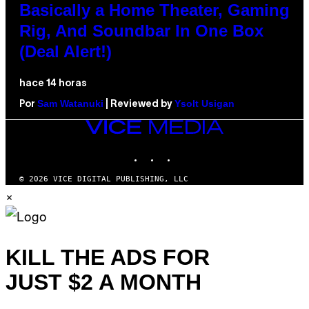
Basically a Home Theater, Gaming
Rig, And Soundbar In One Box
(Deal Alert!)
hace 14 horas
Sam Watanuki
Ysolt Usigan
Por
| Reviewed by
VICE
MEDIA
INSTAGRAM
TIKTOK
YOUTUBE
© 2026 VICE DIGITAL PUBLISHING, LLC
×
KILL THE ADS FOR
JUST $2 A MONTH