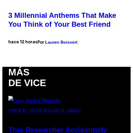
3 Millennial Anthems That Make
You Think of Your Best Friend
Lauren Boisvert
hace 12 horas
Por
MÁS
DE VICE
(PHOTO BY TAYLOR HILL/GETTY IMAGES)
This Researcher Accidentally