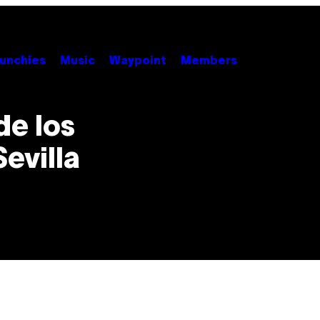
unchies
Music
Waypoint
Members
de los
evilla