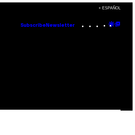
+ ESPAÑOL
Instagram
TikTok
YouTube
Google
Goog
Subscribe
Newsletter
Discove
Top
Posts