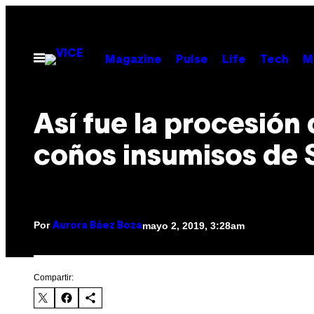
Saltar
al
contenido
Abrir
Magazine
Pulse
Life
Tech
M
Menú
Así fue la procesión 
coños insumisos de S
Por
mayo 2, 2019, 3:28am
Aurora Báez Boza
Compartir: