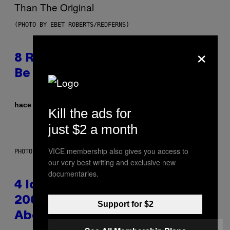
(PHOTO BY EBET ROBERTS/REDFERNS)
×
8 R&B Covers That Might Just
Be Better Than the Originals
Por
hace 1 hora
Caleb Catlin
Kill the ads for
just $2 a month
VICE membership also gives you access to
PHOTO: PETER KRAMER / GETTY IMAGES
our very best writing and exclusive new
documentaries.
4 Iconic MTV Shows From the
2000s You Definitely Forgot
Support for $2
About