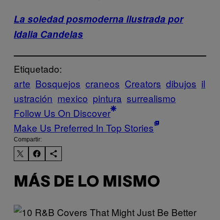
La soledad posmoderna ilustrada por
Idalia Candelas
Etiquetado:
arte
Bosquejos
craneos
Creators
dibujos
il
ustración
mexico
pintura
surrealismo
Follow Us On Discover
Make Us Preferred In Top Stories
Compartir:
MÁS DE LO MISMO