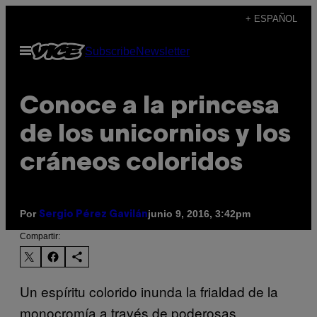
Saltar
+ ESPAÑOL
al
Abrir
Subscribe
Newsletter
contenido
Menú
Conoce a la princesa
de los unicornios y los
cráneos coloridos
Por
junio 9, 2016, 3:42pm
Sergio Pérez Gavilán
Compartir:
Un espíritu colorido inunda la frialdad de la
monocromía a través de poderosas