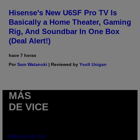
Hisense’s New U6SF Pro TV Is
Basically a Home Theater, Gaming
Rig, And Soundbar In One Box
(Deal Alert!)
hace 7 horas
Por
Sam Watanuki
| Reviewed by
Ysolt Usigan
MÁS
DE VICE
MAHA HAQ FOR VICE