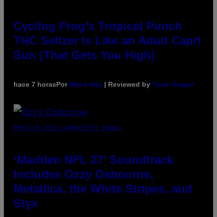
Cycling Frog’s Tropical Punch
THC Seltzer Is Like an Adult Capri
Sun (That Gets You High)
hace 7 horas
Por
Maha Haq
| Reviewed by
Ysolt Usigan
PHOTO BY NICK LAHAM/GETTY IMAGES
‘Madden NFL 27’ Soundtrack
Includes Ozzy Osbourne,
Metallica, the White Stripes, and
Styx