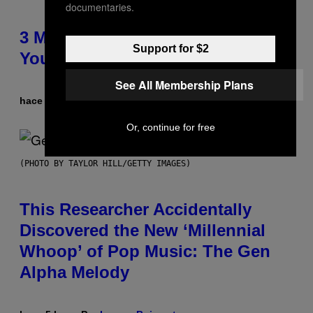
documentaries.
3 Millennial Anthems That Make
Support for $2
You Think of Your Best Friend
See All Membership Plans
hace 5 horas
Por
Lauren Boisvert
Or, continue for free
(PHOTO BY TAYLOR HILL/GETTY IMAGES)
This Researcher Accidentally
Discovered the New ‘Millennial
Whoop’ of Pop Music: The Gen
Alpha Melody