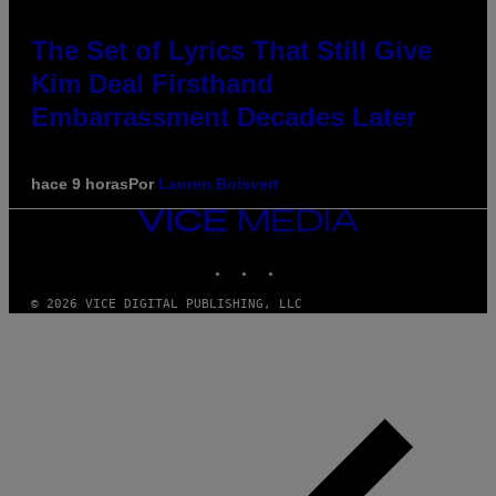
The Set of Lyrics That Still Give
Kim Deal Firsthand
Embarrassment Decades Later
hace 9 horas
Por
Lauren Boisvert
VICE
MEDIA
INSTAGRAM
TIKTOK
YOUTUBE
© 2026 VICE DIGITAL PUBLISHING, LLC