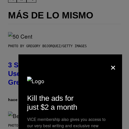
MÁS DE LO MISMO
PHOTO BY GREGORY BOJORQUEZ/GETTY IMAGES
×
3 Songs That Were Commonly
Used As a Ringtone or Voicemail
Greeting in the 2000s
Kill the ads for
hace 5 horas
Por
Dan Milam
just $2 a month
VICE membership also gives you access to
our very best writing and exclusive new
PHOTO BY KEVIN WINTER/GETTY IMAGES FOR RADIO DISNEY