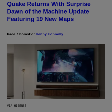
Quake Returns With Surprise
Dawn of the Machine Update
Featuring 19 New Maps
hace 7 horas
Por
Denny Connolly
VIA HISENSE