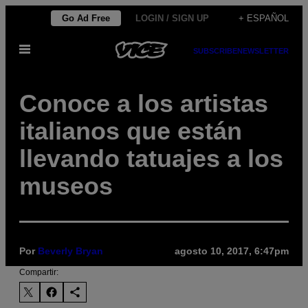
Saltar
Go Ad Free
LOGIN / SIGN UP
+ ESPAÑOL
al
Abrir
contenido
SUBSCRIBE
NEWSLETTER
Menú
Conoce a los artistas
italianos que están
llevando tatuajes a los
museos
Por
Beverly Bryan
agosto 10, 2017, 6:47pm
Compartir: