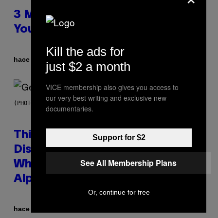
3 Millennial Anthems That Make
You Think of Your Best Friend
Kill the ads for
Por
hace 4 horas
Lauren Boisvert
just $2 a month
VICE membership also gives you access to
our very best writing and exclusive new
(PHOTO BY TAYLOR HILL/GETTY IMAGES)
documentaries.
This Researcher Accidentally
Support for $2
Discovered the New ‘Millennial
See All Membership Plans
Whoop’ of Pop Music: The Gen
Alpha Melody
Or, continue for free
Por
hace 4 horas
Lauren Boisvert