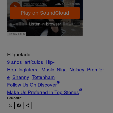
Etiquetado:
9 años
artículos
Hip-
Hop
inglaterra
Music
Nina
Noisey
Premier
e
Shanny
Tottenham
Follow Us On Discover
Make Us Preferred In Top Stories
Compartir: