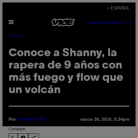
Saltar
+ ESPAÑOL
al
Abrir
contenido
SUBSCRIBE
NEWSLETTER
Menú
Música
Conoce a Shanny, la
rapera de 9 años con
más fuego y flow que
un volcán
Por
marzo 30, 2016, 5:34pm
Noisey Staff
Compartir: