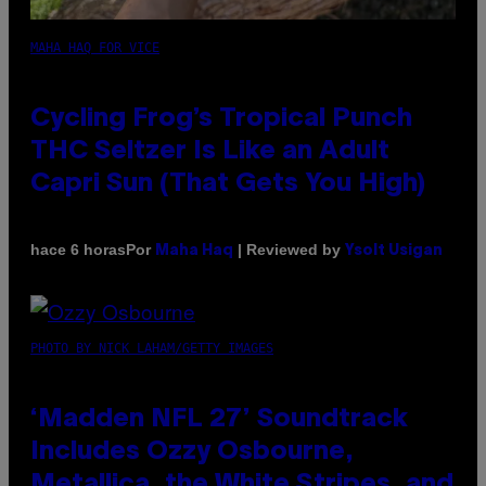
MAHA HAQ FOR VICE
Cycling Frog’s Tropical Punch
THC Seltzer Is Like an Adult
Capri Sun (That Gets You High)
Por
| Reviewed by
hace 6 horas
Maha Haq
Ysolt Usigan
PHOTO BY NICK LAHAM/GETTY IMAGES
‘Madden NFL 27’ Soundtrack
Includes Ozzy Osbourne,
Metallica, the White Stripes, and