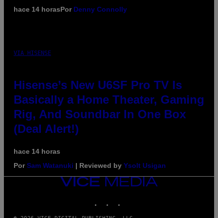
hace 14 horas
Por
Denny Connolly
VIA HISENSE
Hisense’s New U6SF Pro TV Is
Basically a Home Theater, Gaming
Rig, And Soundbar In One Box
(Deal Alert!)
hace 14 horas
Por
Sam Watanuki
| Reviewed by
Ysolt Usigan
VICE
MEDIA
INSTAGRAM
TIKTOK
YOUTUBE