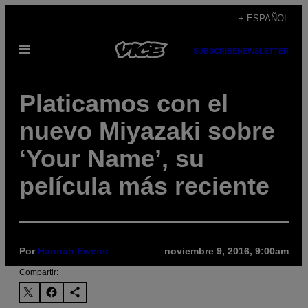
Saltar
+ ESPAÑOL
al
Abrir
contenido
SUBSCRIBE
NEWSLETTER
Menú
Platicamos con el
nuevo Miyazaki sobre
‘Your Name’, su
película más reciente
Por
Hannah Ewens
noviembre 9, 2016, 9:00am
Compartir: