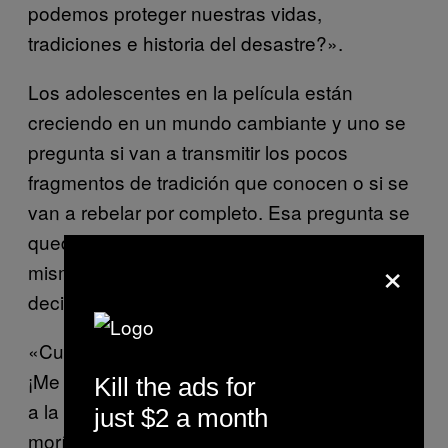
podemos proteger nuestras vidas,
tradiciones e historia del desastre?».
Los adolescentes en la película están
creciendo en un mundo cambiante y uno se
pregunta si van a transmitir los pocos
fragmentos de tradición que conocen o si se
van a rebelar por completo. Esa pregunta se
queda abierta, aunque Shinkai se basó en él
×
mismo para dar forma a los personajes y él
decidió no transmitir ninguna tradición.
«Cuando Mitsuha grita ‘Cierto, odio el campo.
¡Me voy a Tokio!’, es igual que yo cuando iba
Kill the ads for
a la preparatoria. Crecí en el campo y me
just $2 a month
moría de ganas de ir a Tokio. Tenía complejo