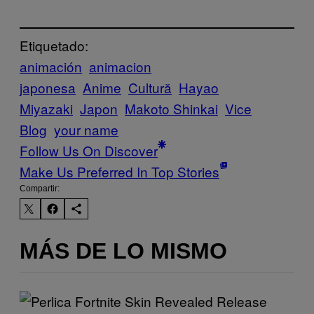
Etiquetado:
animación
animacion
japonesa
Anime
Cultură
Hayao
Miyazaki
Japon
Makoto Shinkai
Vice
Blog
your name
Follow Us On Discover
Make Us Preferred In Top Stories
Compartir:
MÁS DE LO MISMO