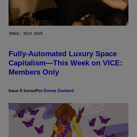
IMAGE: NICK DOVE
Fully-Automated Luxury Space
Capitalism—This Week on VICE:
Members Only
hace 5 horas
Por
Emma Garland