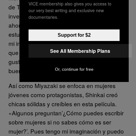
VICE membership also gives you access to
de Tokio. En realidad, no me puse a
our very best writing and exclusive new
investigar cómo son los adolescentes de
documentaries.
ahora y no fui al campo a platicar con
estudiantes. Tengo 43 años de edad y utilizo
Support for $2
mi imaginación para crear a los adolescentes
See All Membership Plans
que quiero en mis historias. A los jóvenes les
gustó mi película, así que creo que hice un
buen trabajo».
Or, continue for free
Así como Miyazaki se enfoca en mujeres
jóvenes como protagonistas, Shinkai creó
chicas sólidas y creíbles en esta película.
«Algunos preguntan’¿Cómo puedes escribir
sobre mujeres si no sabes cómo es ser
mujer?’. Pues tengo mi imaginación y puedo