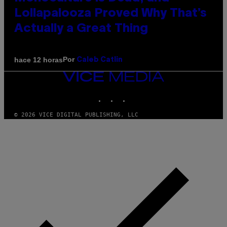
Lollapalooza Proved Why That’s
Actually a Great Thing
Por
hace 12 horas
Caleb Catlin
VICE
MEDIA
INSTAGRAM
TIKTOK
YOUTUBE
© 2026 VICE DIGITAL PUBLISHING, LLC