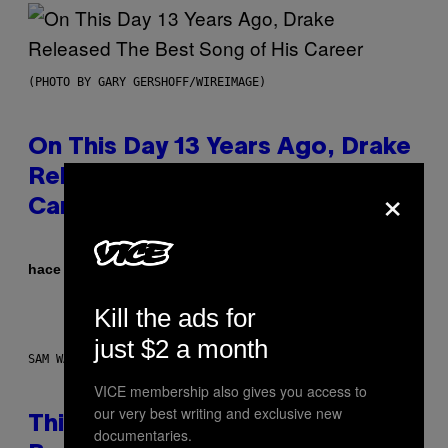
(PHOTO BY GARY GERSHOFF/WIREIMAGE)
On This Day 13 Years Ago, Drake
Released the Best Song of His
×
Career
Por
hace 10 horas
Caleb Catlin
Kill the ads for
just $2 a month
SAM WATANUKI FOR VICE
VICE membership also gives you access to
our very best writing and exclusive new
This Discreet Lockable Sex Toy
documentaries.