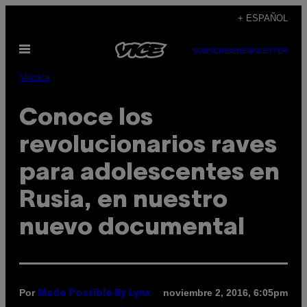
Saltar
+ ESPAÑOL
al
Abrir
contenido
SUBSCRIBE
NEWSLETTER
Menú
Música
Conoce los
revolucionarios raves
para adolescentes en
Rusia, en nuestro
nuevo documental
Por
noviembre 2, 2016, 6:05pm
Made Possible By Lynx