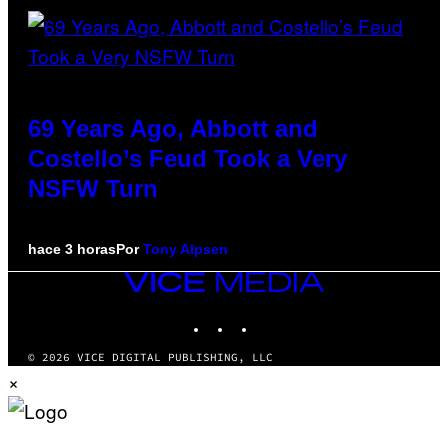
69 Years Ago, Abbott and
Costello’s Feud Took a Very
NSFW Turn
hace 3 horas
Por
Tony Alpsen
VICE
MEDIA
INSTAGRAM
TIKTOK
YOUTUBE
© 2026 VICE DIGITAL PUBLISHING, LLC
×