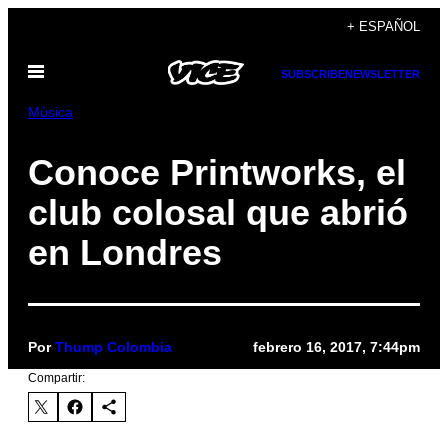
Saltar
+ ESPAÑOL
al
Abrir
contenido
SUBSCRIBE
NEWSLETTER
Menú
Música
Conoce Printworks, el
club colosal que abrió
en Londres
Por
Thump Colombia
febrero 16, 2017, 7:44pm
Compartir: