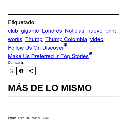
Etiquetado:
club
gigante
Londres
Noticias
nuevo
print
works
Thump
Thump Colombia
video
Follow Us On Discover
Make Us Preferred In Top Stories
Compartir:
MÁS DE LO MISMO
COURTESY OF NWTN HOME