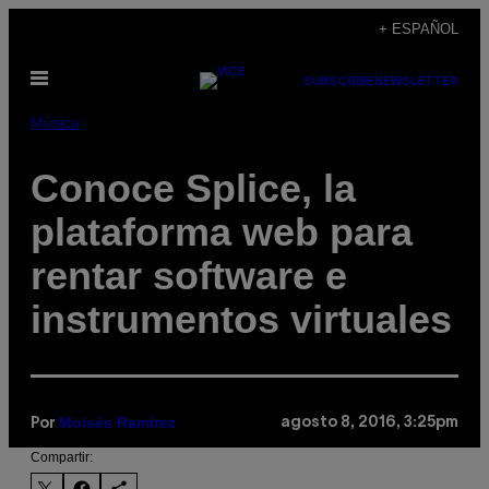
Saltar
+ ESPAÑOL
al
Abrir
contenido
SUBSCRIBE
NEWSLETTER
Menú
Música
Conoce Splice, la
plataforma web para
rentar software e
instrumentos virtuales
Moisés Ramírez
agosto 8, 2016, 3:25pm
Por
Compartir: