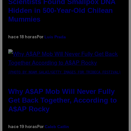
Scientists Found Smallpox DNA
Hidden in 500-Year-Old Chilean
Mummies
Luis Prada
hace 18 horas
Por
(PHOTO BY NOAM GALAI/GETTY IMAGES FOR TRIBECA FESTIVAL)
Why A$AP Mob Will Never Fully
Get Back Together, According to
A$AP Rocky
Caleb Catlin
hace 19 horas
Por