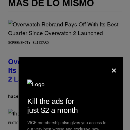
MÁS DE LO MISMO
SCREENSHOT: BLIZZARD
Overwatch Rebrand Pays Off With
×
Its Best Quarter Since Overwatch
2 Launched
Brent Koepp
hace 1 hora
Por
Kill the ads for
just $2 a month
VICE membership also gives you access to
PHOTO BY JAMIE MCCARTHY/WIREIMAGE
our very best writing and exclusive new