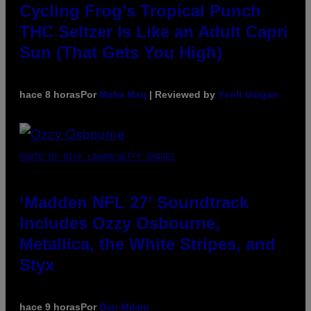
Cycling Frog’s Tropical Punch
THC Seltzer Is Like an Adult Capri
Sun (That Gets You High)
hace 8 horas
Por
Maha Haq
| Reviewed by
Ysolt Usigan
PHOTO BY NICK LAHAM/GETTY IMAGES
‘Madden NFL 27’ Soundtrack
Includes Ozzy Osbourne,
Metallica, the White Stripes, and
Styx
hace 9 horas
Por
Dan Milam