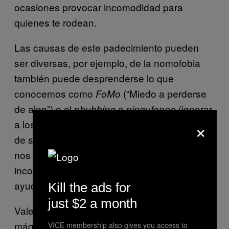
ocasiones provocar incomodidad para
quienes te rodean.
Las causas de este padecimiento pueden
ser diversas, por ejemplo, de la nomofobia
también puede desprenderse lo que
conocemos como
(“Miedo a perderse
FoMo
de algo”) o el
o
(ignorar
phubbing
ningufoneo
×
a los demás por usar el celular). Y en caso
de ser así, hacer consciente que es algo que
nos está causando problemas o
incomodidad es el primer paso para buscar la
ayuda que necesitemos.
Kill the ads for
just $2 a month
Vale la pena recordar que no hay fórmulas
mágicas, ni tratamientos genéricos, tu historia
VICE membership also gives you access to