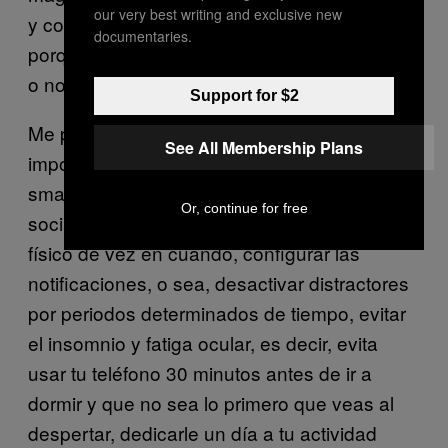
our very best writing and exclusive new
y contexto son vitales para comprender el
documentaries.
porqué de la conducta y si esta es adaptativa
o no.
Support for $2
Me parece que más que un uso saludable es
See All Membership Plans
importante dar un uso responsable al
smartphone. Por ejemplo, buscar tener vida
Or, continue for free
social fuera del teléfono y tener contacto
físico de vez en cuando, configurar las
notificaciones, o sea, desactivar distractores
por periodos determinados de tiempo, evitar
el insomnio y fatiga ocular, es decir, evita
usar tu teléfono 30 minutos antes de ir a
dormir y que no sea lo primero que veas al
despertar, dedicarle un día a tu actividad