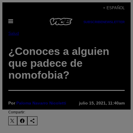
Saltar
+ ESPAÑOL
al
Abrir
contenido
SUBSCRIBE
NEWSLETTER
Menú
Salud
¿Conoces a alguien
que padece de
nomofobia?
Por
Paloma Navarro Nicoletti
julio 15, 2021, 11:40am
Compartir: