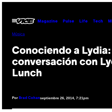
Saltar
al
contenido
Abrir
Magazine
Pulse
Life
Tech
M
Menú
Música
Conociendo a Lydia:
conversación con Ly
Lunch
Por
septiembre 26, 2014, 7:21pm
Brad Cohan