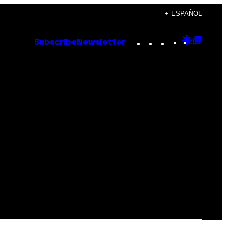
+ ESPAÑOL
Instagram
TikTok
YouTube
Google
Goog
Subscribe
Newsletter
Discove
Top
Posts