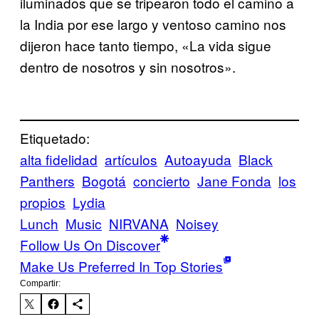
iluminados que se tripearon todo el camino a
la India por ese largo y ventoso camino nos
dijeron hace tanto tiempo, «La vida sigue
dentro de nosotros y sin nosotros».
Etiquetado:
alta fidelidad
artículos
Autoayuda
Black
Panthers
Bogotá
concierto
Jane Fonda
los
propios
Lydia
Lunch
Music
NIRVANA
Noisey
Follow Us On Discover
Make Us Preferred In Top Stories
Compartir: