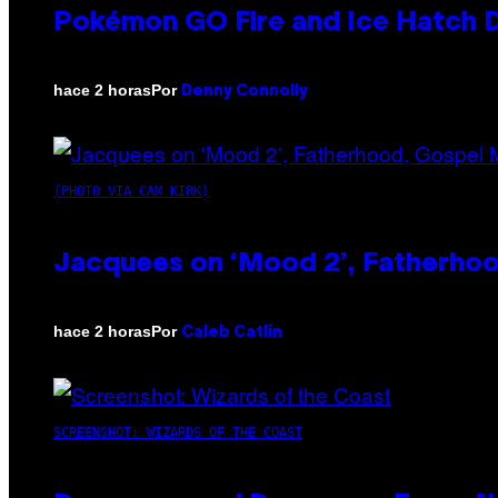
Pokémon GO Fire and Ice Hatch D
Por
hace 2 horas
Denny Connolly
(PHOTO VIA CAM KIRK)
Jacquees on ‘Mood 2’, Fatherhood
Por
hace 2 horas
Caleb Catlin
SCREENSHOT: WIZARDS OF THE COAST