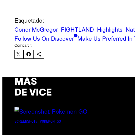
Etiquetado:
Conor McGregor
FIGHTLAND
Highlights
Nat
Follow Us On Discover
Make Us Preferred In 
Compartir:
MÁS
DE VICE
SCREENSHOT: POKEMON GO