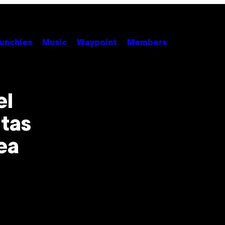
unchies
Music
Waypoint
Members
el
stas
ea