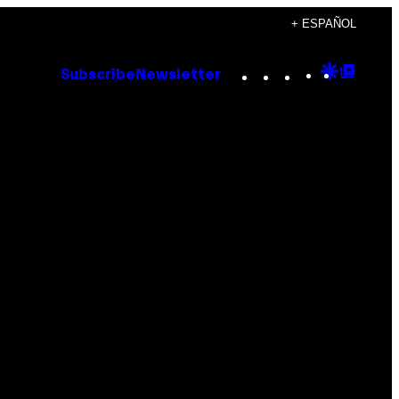
+ ESPAÑOL
Instagram
TikTok
YouTube
Google
Goog
Subscribe
Newsletter
Discove
Top
Posts