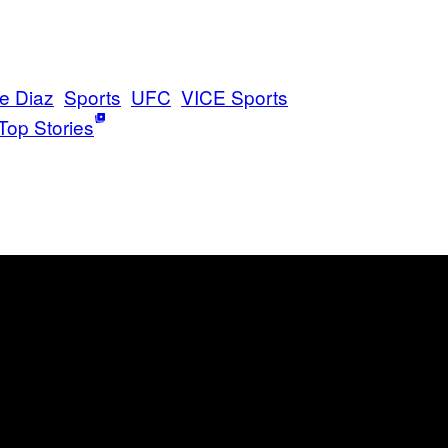
e Diaz
Sports
UFC
VICE Sports
Top Stories