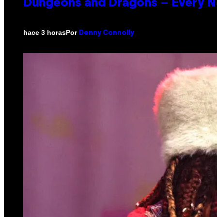
Dungeons and Dragons – Every 
Por
hace 3 horas
Denny Connolly