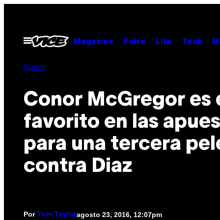
Saltar
al
contenido
Abrir
Magazine
Pulse
Life
Tech
M
Menú
Sports
Conor McGregor es 
favorito en las apue
para una tercera pel
contra Diaz
Por
agosto 23, 2016, 12:07pm
Tom Taylor