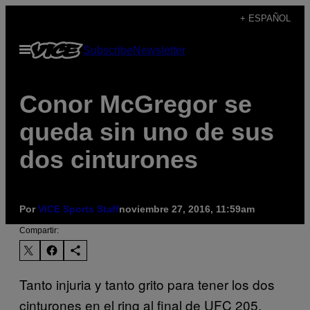
Saltar
+ ESPAÑOL
al
Abrir
Subscribe
Newsletter
contenido
Menú
Conor McGregor se
queda sin uno de sus
dos cinturones
Por
VICE Sports Staff
noviembre 27, 2016, 11:59am
Compartir:
Tanto injuria y tanto grito para tener los dos
cinturones en el ring al final de UFC 205,