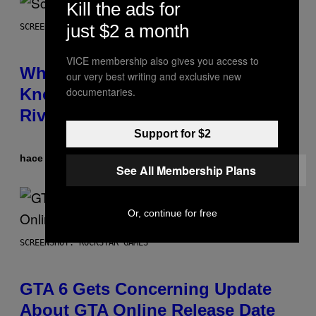
Kill the ads for
just $2 a month
SCREENSHOT: NETEASE
VICE membership also gives you access to
Who Is The Hood? Everything To
our very best writing and exclusive new
Know About The Newest Marvel
documentaries.
Rivals Character
Support for $2
hace 1 hora
Por
Denny Connolly
See All Membership Plans
Or, continue for free
SCREENSHOT: ROCKSTAR GAMES
GTA 6 Gets Concerning Update
About GTA Online Release Date