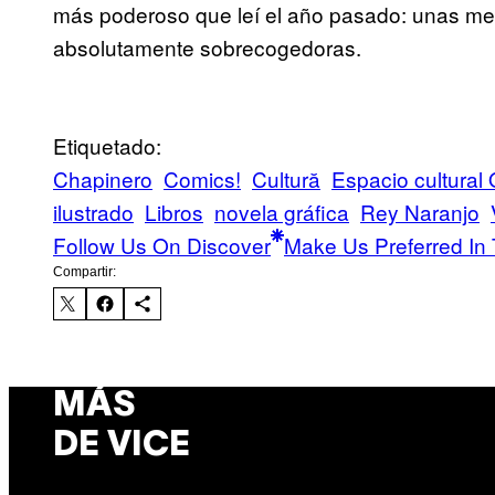
más poderoso que leí el año pasado: unas memo
absolutamente sobrecogedoras.
Etiquetado:
Chapinero
Comics!
Cultură
Espacio cultural
ilustrado
Libros
novela gráfica
Rey Naranjo
Follow Us On Discover
Make Us Preferred In 
Compartir:
MÁS
DE VICE