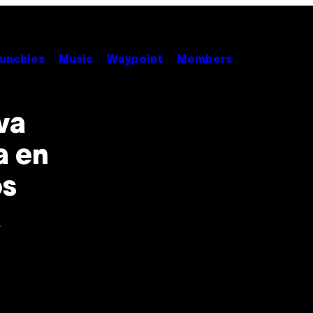
unchies
Music
Waypoint
Members
va
a en
os
á