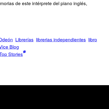
rias de este intérprete del piano inglés,
 Odeón
Librerías
librerias independientes
libro
Vice Blog
Top Stories