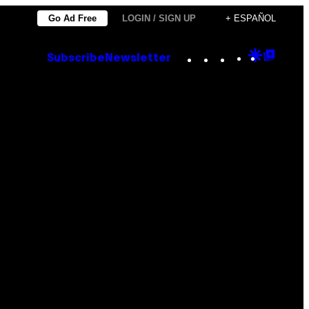
Go Ad Free
LOGIN / SIGN UP
+ ESPAÑOL
Instagram
TikTok
YouTube
Google
Goog
Subscribe
Newsletter
Discove
Top
Posts