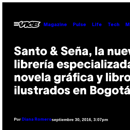
Saltar
al
contenido
Abrir
Magazine
Pulse
Life
Tech
M
Menú
Santo & Seña, la nue
librería especializad
novela gráfica y libr
ilustrados en Bogot
Por
septiembre 30, 2016, 3:07pm
Diana Romero