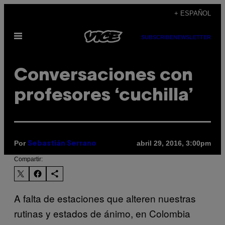
Saltar
+ ESPAÑOL
al
Abrir
contenido
SUBSCRIBE
NEWSLETTER
Menú
Conversaciones con
profesores ‘cuchilla’
Por
abril 29, 2016, 3:00pm
Sebastián Serrano
Compartir:
A falta de estaciones que alteren nuestras
rutinas y estados de ánimo, en Colombia