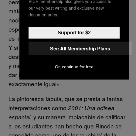
personas que están sentadas aquí pasen la
VICE membership also gives you access to
our very best writing and exclusive new
materia. Si eso pasa, yo llego a mi casa esa
documentaries.
noche, destapo una Coca-Cola, abrazo a mi
esposa y me siento a ver televisión. También
Support for $2
es muy posible que todos pierdan la materia.
Y si eso pasa, yo llego a mi casa esa noche,
See All Membership Plans
destapo una Coca-Cola, abrazo a mi esposa
y me siento a ver televisión. Yo cumplo con
Or, continue for free
dar la clase y su resultado me da
exactamente igual».
La pintoresca fábula, que se presta a tantas
interpretaciones como
2001: Una odisea
y su manera implacable de calificar
espacial,
a los estudiantes han hecho que Rincón se
consolide como uno de los ‘cuchilla’ de la