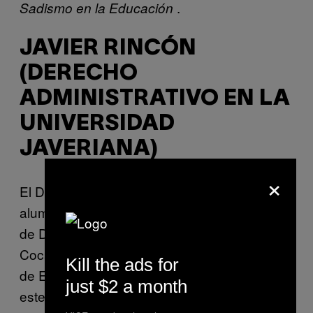
.
Sadismo en la Educación
JAVIER RINCÓN
(DERECHO
ADMINISTRATIVO EN LA
UNIVERSIDAD
JAVERIANA)
×
El Doctor Rincón, como lo llaman sus
alumnos, introduce cada semestre su clase
de Derecho Administrativo con la fábula de la
Coca-Cola. La fábula, que no está entre las
Kill the ads for
de Esopo, va más o menos así: «Al final de
just $2 a month
este semestre es posible que las 35