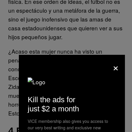
física. En ese orden de ideas, el fútbol no es
un espectáculo y una metáfora de la guerra,
sino el juego inofensivo que las amas de
casa estadounidenses que quieren ver a sus
hijos pequeños jugar.
¿Acaso esta mujer nunca ha visto un
penalty? Seguramente Coulter tampoco
×
conoce la historia del autogol de Andrés
Escobar ni la del cabezazo de Zinedine
Zidane. Ni tampoco conoce a nadie que le
muestre títulos del tipo «Las lesiones más
Kill the ads for
horrorosas del fútbol». ¿Afeminado el fútbol?
just $2 a month
Esto solo puede ser culpa de Neymar.
VICE membership also gives you access to
our very best writing and exclusive new
4.EL FÚTBOL ES