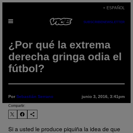
Saltar
+ ESPAÑOL
al
Abrir
contenido
SUBSCRIBE
NEWSLETTER
Menú
¿Por qué la extrema
derecha gringa odia el
fútbol?
Por
Sebastián Serrano
junio 3, 2016, 3:41pm
Compartir:
Si a usted le produce piquiña la idea de que