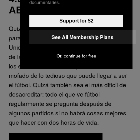
documentaries.
ABURRIDO:
Support for $2
Quizá este sea el argumento más popular
See All Membership Plans
para desacreditar el fútbol en Estados
Unidos. Tambien es uno que no es exclusivo
de la extrema derecha. En el pasado, hasta
Or, continue for free
los escritores de Los Simpson se han
mofado de lo tedioso que puede llegar a ser
el fútbol. Quizá también sea el más dificil de
desacreditar: todo el que ve fútbol
regularmente se pregunta después de
algunos partidos si no habrá cosas mejores
que hacer con dos horas de vida.