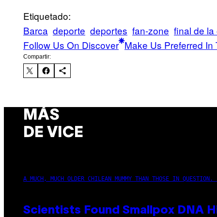
Etiquetado:
Barca
deporte
deportes
fan-zone
final de la
Follow Us On Discover
Make Us Preferred In 
Compartir:
MÁS
DE VICE
A MUCH, MUCH OLDER CHILEAN MUMMY THAN THOSE IN QUESTION. 
Scientists Found Smallpox DNA H