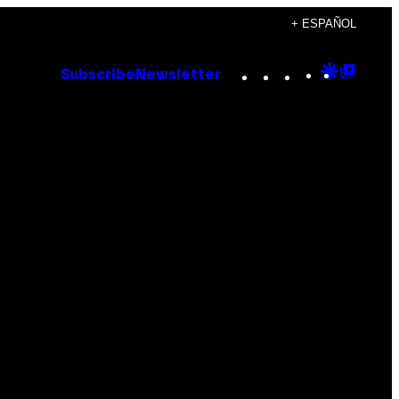
+ ESPAÑOL
Instagram
TikTok
YouTube
Google
Goog
Subscribe
Newsletter
Discove
Top
Posts