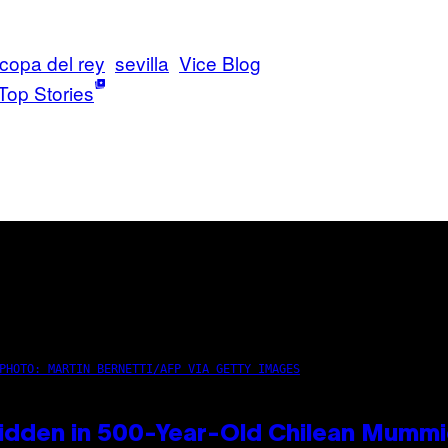
 copa del rey
sevilla
Vice Blog
Top Stories
PHOTO: MARTIN BERNETTI/AFP VIA GETTY IMAGES
idden in 500-Year-Old Chilean Mumm