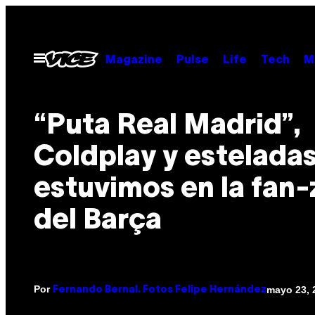
Saltar
al
contenido
Abrir
Magazine
Pulse
Life
Tech
M
Menú
“Puta Real Madrid”,
Coldplay y esteladas
estuvimos en la fan
del Barça
Por
mayo 23, 
Fernando Bernal. Fotos Felipe Hernández