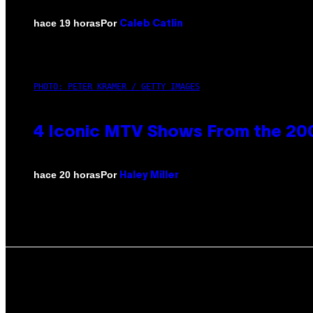
Por
hace 19 horas
Caleb Catlin
PHOTO: PETER KRAMER / GETTY IMAGES
4 Iconic MTV Shows From the 200
Por
hace 20 horas
Haley Miller