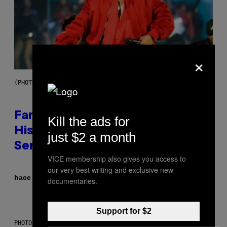
×
(PHOTO BY JASON KEMPIN/GETTY IMAGES)
Fans Are Claiming Usher Skipped
Kill the ads for
His New York Performance and
just $2 a month
Sent in a Lookalike Instead
VICE membership also gives you access to
our very best writing and exclusive new
Por
hace 21 minutos
Caleb Catlin
documentaries.
Support for $2
PHOTO: MARK RALSTON/AFP VIA GETTY IMAGES