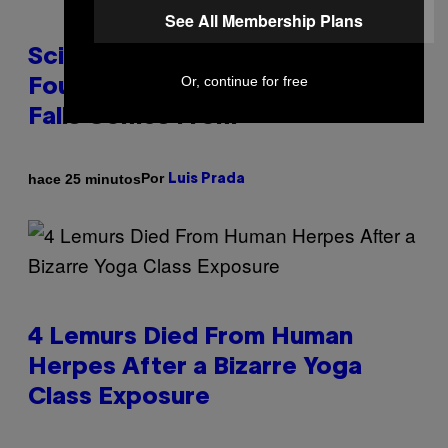
See All Membership Plans
Scientists May Have Finally
Or, continue for free
Found Where Antarctica’s Blood
Falls Comes From
Por
hace 25 minutos
Luis Prada
4 Lemurs Died From Human
Herpes After a Bizarre Yoga
Class Exposure