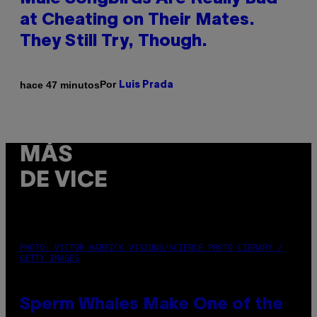
at Cheating on Their Mates.
They Still Try, Though.
Por
hace 47 minutos
Luis Prada
MÁS
DE VICE
PHOTO: VICTOR HABBICK VISIONS/SCIENCE PHOTO LIBRARY /
GETTY IMAGES
Sperm Whales Make One of the