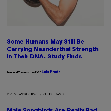
Some Humans May Still Be
Carrying Neanderthal Strength
in Their DNA, Study Finds
Por
hace 42 minutos
Luis Prada
PHOTO: ANDREW_HOWE / GETTY IMAGES
Male Songbirds Are Really Bad