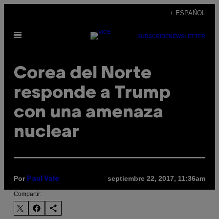
Saltar
+ ESPAÑOL
al
Abrir
contenido
SUBSCRIBE
NEWSLETTER
Menú
Corea del Norte
responde a Trump
con una amenaza
nuclear
Por
septiembre 22, 2017, 11:36am
Paul Vale
Compartir: