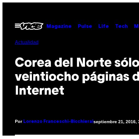
Saltar
al
contenido
Abrir
Magazine
Pulse
Life
Tech
M
Menú
Actualidad
Corea del Norte sólo
veintiocho páginas 
Internet
Por
septiembre 21, 2016,
Lorenzo Franceschi-Bicchierai