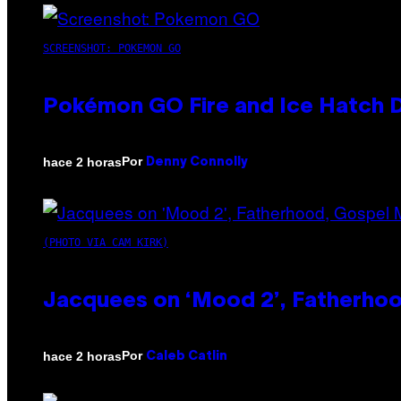
SCREENSHOT: POKEMON GO
Pokémon GO Fire and Ice Hatch D
Por
hace 2 horas
Denny Connolly
(PHOTO VIA CAM KIRK)
Jacquees on ‘Mood 2’, Fatherhood
Por
hace 2 horas
Caleb Catlin