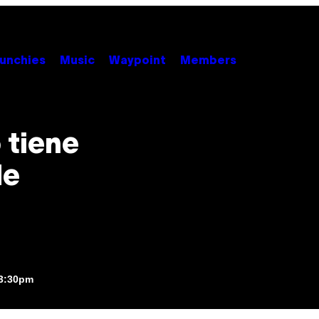
unchies
Music
Waypoint
Members
 tiene
de
 3:30pm