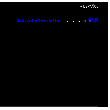
+ ESPAÑOL
Instagram
TikTok
YouTube
Google
Goog
Subscribe
Newsletter
Discove
Top
Posts