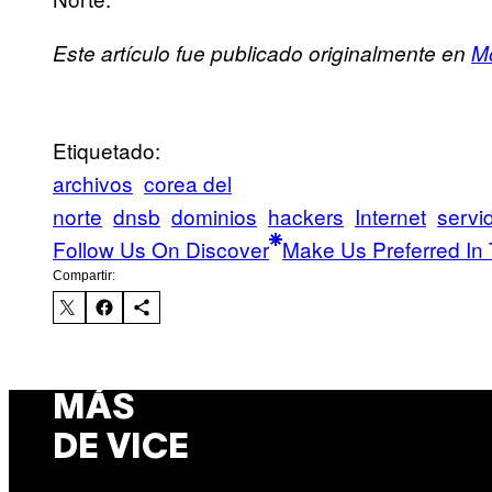
Este artículo fue publicado originalmente en
M
Etiquetado:
archivos
corea del
norte
dnsb
dominios
hackers
Internet
servi
Follow Us On Discover
Make Us Preferred In 
Compartir:
MÁS
DE VICE