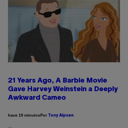
21 Years Ago, A Barbie Movie
Gave Harvey Weinstein a Deeply
Awkward Cameo
Por
hace 19 minutos
Tony Alpsen