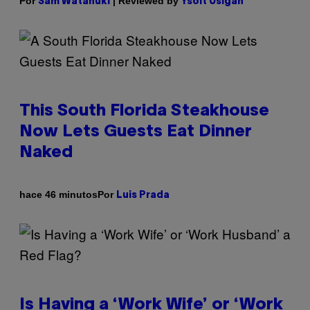
Por
| Reviewed by
Sam Watanuki
Ysolt Usigan
This South Florida Steakhouse
Now Lets Guests Eat Dinner
Naked
Por
hace 46 minutos
Luis Prada
Is Having a ‘Work Wife’ or ‘Work