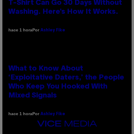
T-Shirt Can Go 30 Days Without
Washing. Here’s How It Works.
Por
hace 1 hora
Ashley Fike
What to Know About
‘Exploitative Daters,’ the People
Who Keep You Hooked With
Mixed Signals
Por
hace 1 hora
Ashley Fike
VICE
MEDIA
INSTAGRAM
TIKTOK
YOUTUBE