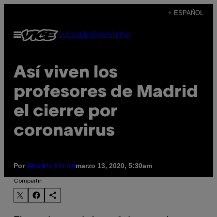
Saltar
+ ESPAÑOL
al
Abrir
Subscribe
Newsletter
contenido
Menú
Así viven los
profesores de Madrid
el cierre por
coronavirus
Por
marzo 13, 2020, 5:30am
Ana Iris Simón
Compartir: