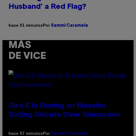
Husband’ a Red Flag?
Por
hace 51 minutos
Sammi Caramela
MÁS
DE VICE
Gen Z Is Having an Massive
Dating Debate Over Sunscreen
Por
hace 57 minutos
Sammi Caramela