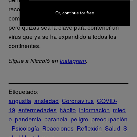
recomendarlo. Empatizar con la gente que se
Or, continue for free
comporta de forma irracional puede ser difícil,
pero quizás sea la clave para contener un
virus que ya se ha expandido a todos los
continentes.
Sigue a Niccolò en
Instagram
.
Etiquetado:
angustia
ansiedad
Coronavirus
COVID-
19
enfermedades
hábito
Información
mied
o
pandemia
paranoia
peligro
preocupación
Psicología
Reacciones
Reflexión
Salud
S