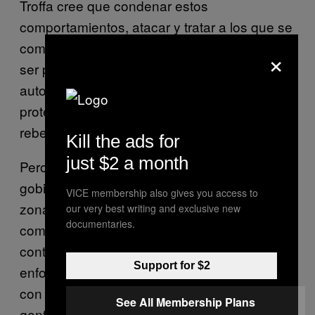
Troffa cree que condenar estos
comportamientos, atacar y tratar a los que se
comportan así como si fueran tontos puede
×
ser perjudicial. «Todos tenemos una
autoestima y una imagen social, y queremos
protegerlas”. Si se les ataca, podrían
rebelarse.
Kill the ads for
just $2 a month
Pero, entonces, ¿qué puede hacer el
gobierno? Ahora mismo, Italia y España son
VICE membership also gives you access to
zonas de riesgo, pero hay ciertos
our very best writing and exclusive new
documentaries.
comportamientos que son imposibles de
controlar. Troffa cree que se necesita un
Support for $2
enfoque mucho más general. Por ejemplo,
con el trabajo, hubiera sido mejor obligar a la
See All Membership Plans
gente a trabajar desde casa, en vez de solo