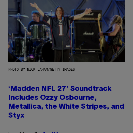
PHOTO BY NICK LAHAM/GETTY IMAGES
‘Madden NFL 27’ Soundtrack
Includes Ozzy Osbourne,
Metallica, the White Stripes, and
Styx