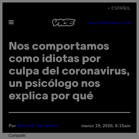
Saltar
+ ESPAÑOL
al
Abrir
contenido
SUBSCRIBE
NEWSLETTER
Menú
Nos comportamos
como idiotas por
culpa del coronavirus,
un psicólogo nos
explica por qué
Por
marzo 19, 2020, 6:15am
Niccolò Carradori
Compartir: