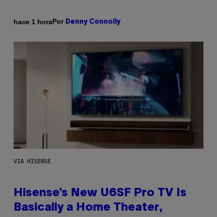
Por
hace 1 hora
Denny Connolly
VIA HISENSE
Hisense’s New U6SF Pro TV Is
Basically a Home Theater,