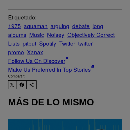
Etiquetado:
1975
aquaman
arguing
debate
long
albums
Music
Noisey
Objectively Correct
Lists
pitbut
Spotify
Twitter
twitter
promo
Xanax
Follow Us On Discover
Make Us Preferred In Top Stories
Compartir:
MÁS DE LO MISMO