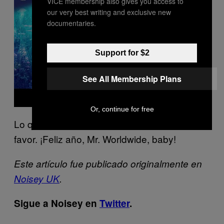
VICE membership also gives you access to
i
d
our very best writing and exclusive new
e
documentaries.
o
Support for $2
See All Membership Plans
Or, continue for free
Lo que quiero decir es: música buena por
favor. ¡Feliz año, Mr. Worldwide, baby!
Este artículo fue publicado originalmente en
Noisey UK
.
Sigue a Noisey en
Twitter
.