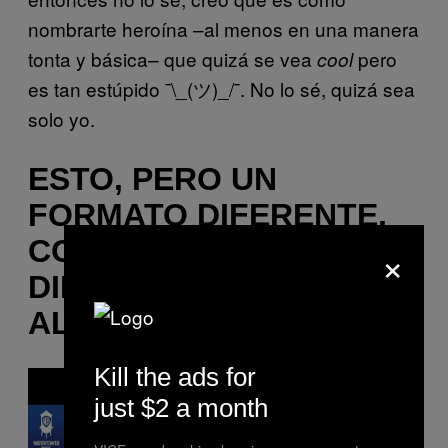
nombrarte heroína –al menos en una manera
tonta y básica– que quizá se vea
pero
cool
es tan estúpido ¯\_(ツ)_/¯. No lo sé, quizá sea
solo yo.
ESTO, PERO UN
FORMATO DIFERENTE,
CON UNA CANCIÓN
×
DIFERENTE, POR
ALGUIEN DIFERENTE
Kill the ads for
P
l
just $2 a month
a
y
v