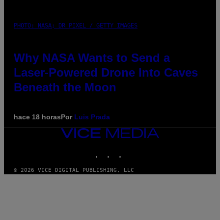
PHOTO: NASA; DR PIXEL / GETTY IMAGES
Why NASA Wants to Send a
Laser-Powered Drone Into Caves
Beneath the Moon
hace 18 horas
Por
Luis Prada
VICE
MEDIA
INSTAGRAM
TIKTOK
YOUTUBE
© 2026 VICE DIGITAL PUBLISHING, LLC