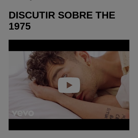
DISCUTIR SOBRE THE
1975
P
l
a
y
v
i
d
e
o