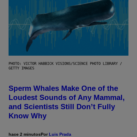
PHOTO: VICTOR HABBICK VISIONS/SCIENCE PHOTO LIBRARY /
GETTY IMAGES
Sperm Whales Make One of the
Loudest Sounds of Any Mammal,
and Scientists Still Don’t Fully
Know Why
hace 2 minutos
Por
Luis Prada