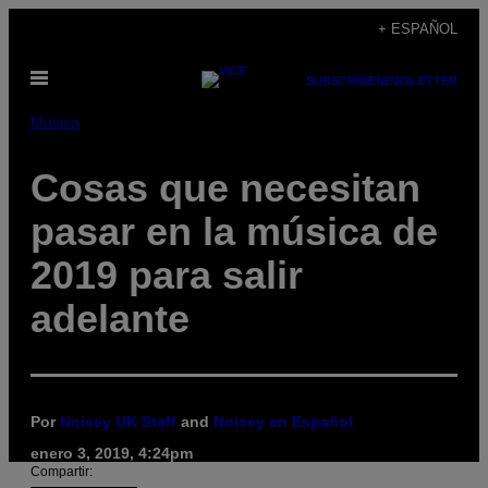
Saltar
+ ESPAÑOL
al
Abrir
contenido
SUBSCRIBE
NEWSLETTER
Menú
Música
Cosas que necesitan
pasar en la música de
2019 para salir
adelante
Por
Noisey UK Staff
and
Noisey en Español
enero 3, 2019, 4:24pm
Compartir: