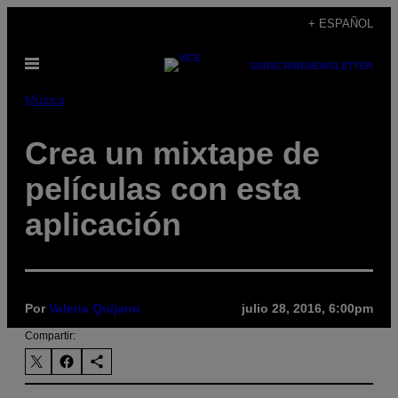
Saltar
+ ESPAÑOL
al
Abrir
contenido
SUBSCRIBE
NEWSLETTER
Menú
Música
Crea un mixtape de
películas con esta
aplicación
Por
Valeria Quijano
julio 28, 2016, 6:00pm
Compartir: