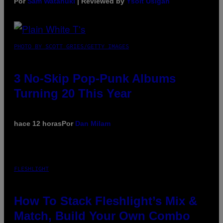
Por
Sam Watanuki
| Reviewed by
Ysolt Usigan
PHOTO BY SCOTT GRIES/GETTY IMAGES
3 No-Skip Pop-Punk Albums
Turning 20 This Year
hace 12 horas
Por
Dan Milam
FLESHLIGHT
How To Stack Fleshlight’s Mix &
Match, Build Your Own Combo