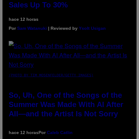
Sales Up To 30%
hace 12 horas
Por
Sam Watanuki
| Reviewed by
Ysolt Usigan
(PHOTO BY TIM MOSENFELDER/GETTY IMAGES)
So, Uh, One of the Songs of the
Summer Was Made With AI After
All—and the Artist Is Not Sorry
hace 12 horas
Por
Caleb Catlin