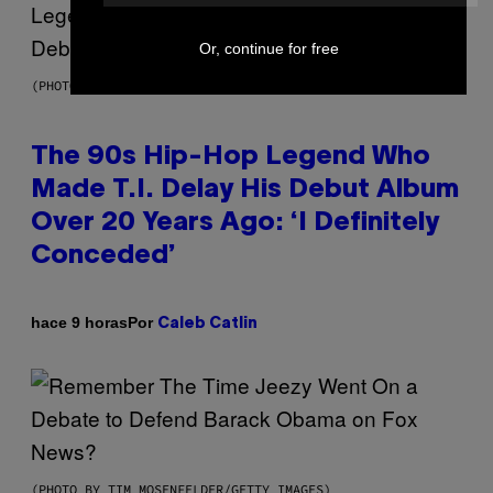
Or, continue for free
(PHOTO BY JOHNNY NUNEZ/WIREIMAGE)
The 90s Hip-Hop Legend Who
Made T.I. Delay His Debut Album
Over 20 Years Ago: ‘I Definitely
Conceded’
Por
hace 9 horas
Caleb Catlin
(PHOTO BY TIM MOSENFELDER/GETTY IMAGES)