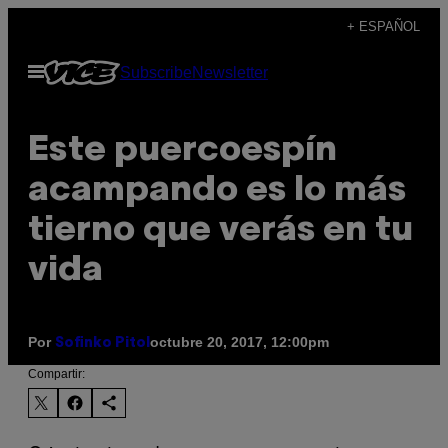
Saltar
+ ESPAÑOL
al
Abrir
Subscribe
Newsletter
contenido
Menú
Este puercoespín
acampando es lo más
tierno que verás en tu
vida
Por
octubre 20, 2017, 12:00pm
Sofinko Pitol
Compartir: