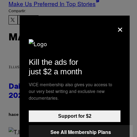
Make Us Preferred In Top Stories
Compartir:
×
MÁS DE LO MISMO
Kill the ads for
ILLUSTRATION BY REESA.
just $2 a month
VICE membership also gives you access to
Daily Horoscope: August 10,
our very best writing and exclusive new
2026
documentaries.
Por
hace 2 horas
Ashley Fike
Support for $2
See All Membership Plans