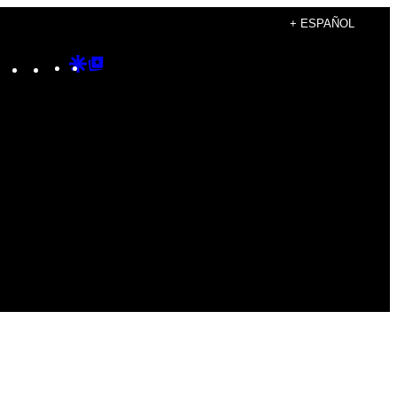
+ ESPAÑOL
Instagram
TikTok
YouTube
Google
Google
Discover
Top
Posts