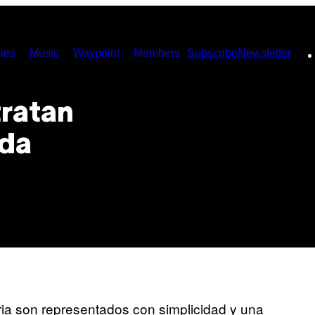
ies
Music
Waypoint
Members
Subscribe
Newsletter
tratan
ida
ria son representados con simplicidad y una