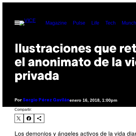
Saltar
al
Abrir
Magazine
Pulse
Life
Tech
Munch
contenido
Menú
Ilustraciones que re
el anonimato de la v
privada
Por
enero 16, 2018, 1:00pm
Sergio Pérez Gavilán
Compartir:
Los demonios y ángeles activos de la vida dia