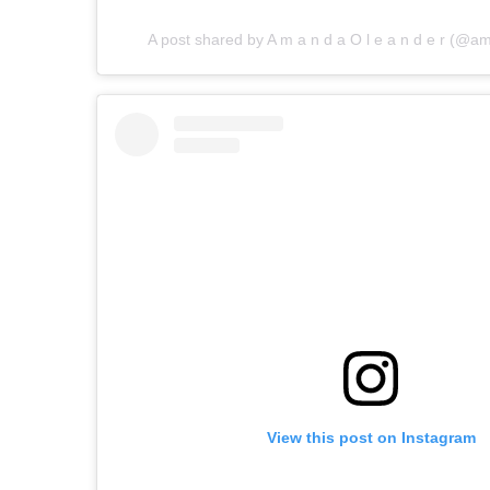
A post shared by A m a n d a O l e a n d e r (@
View this post on Instagram