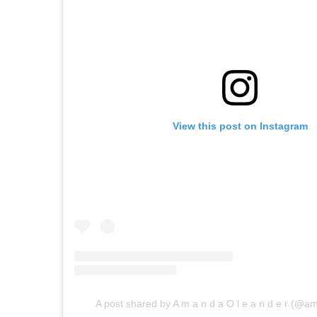
View this post on Instagram
A post shared by A m a n d a O l e a n d e r (@