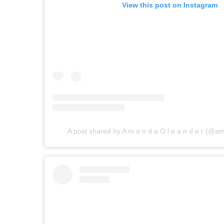
View this post on Instagram
A post shared by A m a n d a O l e a n d e r (@