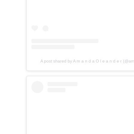
A post shared by A m a n d a O l e a n d e r (@