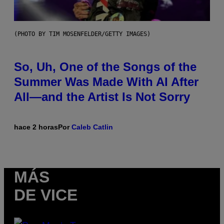
(PHOTO BY TIM MOSENFELDER/GETTY IMAGES)
So, Uh, One of the Songs of the
Summer Was Made With AI After
All—and the Artist Is Not Sorry
hace 2 horas
Por
Caleb Catlin
MÁS
DE VICE