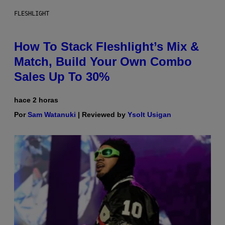
FLESHLIGHT
How To Stack Fleshlight’s Mix &
Match, Build Your Own Combo
Sales Up To 30%
hace 2 horas
Por
Sam Watanuki
| Reviewed by
Ysolt Usigan