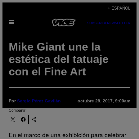
Saltar
+ ESPAÑOL
al
Abrir
contenido
SUBSCRIBE
NEWSLETTER
Menú
Mike Giant une la
estética del tatuaje
con el Fine Art
Por
Sergio Pérez Gavilán
octubre 29, 2017, 9:00am
Compartir:
En el marco de una exhibición para celebrar