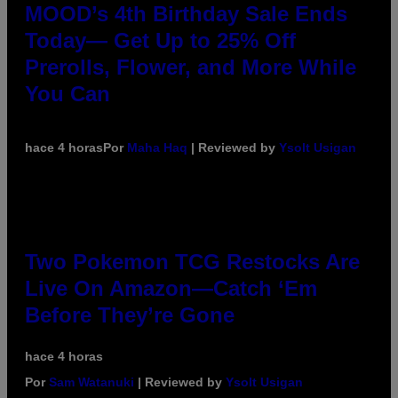
MOOD’s 4th Birthday Sale Ends
Today— Get Up to 25% Off
Prerolls, Flower, and More While
You Can
hace 4 horas
Por
Maha Haq
| Reviewed by
Ysolt Usigan
Two Pokemon TCG Restocks Are
Live On Amazon—Catch ‘Em
Before They’re Gone
hace 4 horas
Por
Sam Watanuki
| Reviewed by
Ysolt Usigan