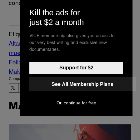
conseguir paz espiritual.
Kill the ads for
just $2 a month
Etiquetado:
VICE membership also gives you access to
Altar
Creators
día de
our very best writing and exclusive new
documentaries.
muertos
ensayo
Halloween
mexico
Follow Us On Discover
Support for $2
Make Us Preferred In Top Stories
Compartir:
See All Membership Plans
Or, continue for free
MÁS DE LO MISMO