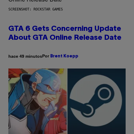
SCREENSHOT: ROCKSTAR GAMES
GTA 6 Gets Concerning Update
About GTA Online Release Date
Por
hace 49 minutos
Brent Koepp