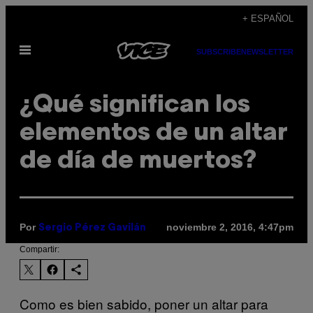
Saltar
+ ESPAÑOL
al
Abrir
contenido
SUBSCRIBE
NEWSLETTER
Menú
¿Qué significan los
elementos de un altar
de día de muertos?
Por
noviembre 2, 2016, 4:47pm
Sergio Pérez Gavilán
Compartir:
Como es bien sabido, poner un altar para