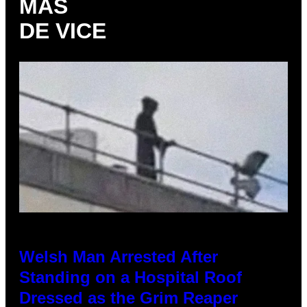
MÁS
DE VICE
Welsh Man Arrested After
Standing on a Hospital Roof
Dressed as the Grim Reaper