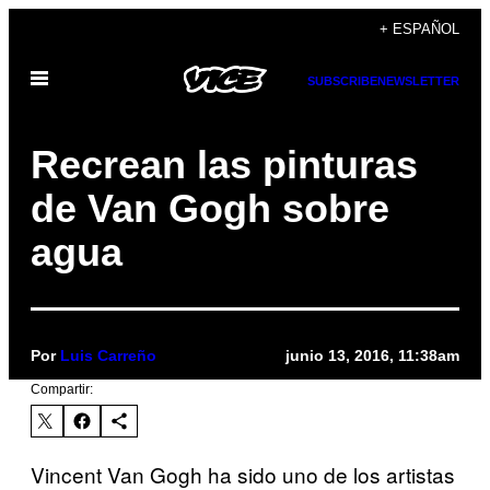
Saltar
+ ESPAÑOL
al
Abrir
contenido
SUBSCRIBE
NEWSLETTER
Menú
Recrean las pinturas
de Van Gogh sobre
agua
Por
Luis Carreño
junio 13, 2016, 11:38am
Compartir:
Vincent Van Gogh ha sido uno de los artistas