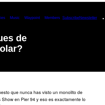
ies
Music
Waypoint
Members
Subscribe
Newsletter
ues de
olar?
uesto que nunca has visto un monolito de
s Show en Pier 94 y eso es exactamente lo