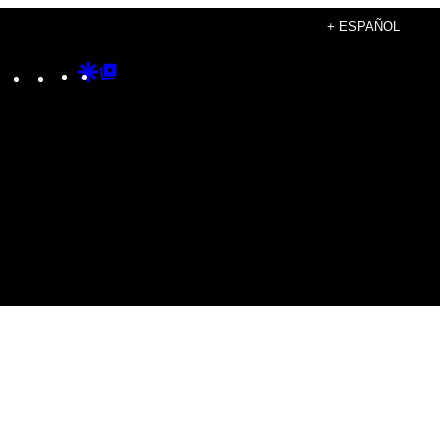
+ ESPAÑOL
Instagram
TikTok
YouTube
Google
Google
Discover
Top
Posts