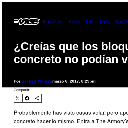
Saltar
al
Abrir
Magazine
Pulse
Life
Tech
Munch
contenido
Menú
¿Creías que los bloq
concreto no podían v
Por
Beckett Mufson
marzo 6, 2017, 8:29pm
Compartir:
Probablemente has visto casas volar, pero ap
concreto hacer lo mismo. Entra a The Armory’