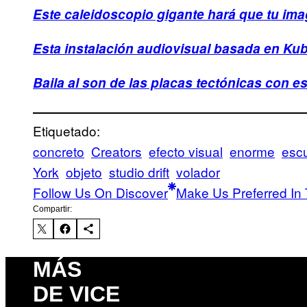
Este caleidoscopio gigante hará que tu ima
Esta instalación audiovisual basada en Kubr
Baila al son de las placas tectónicas con es
Etiquetado:
concreto
Creators
efecto visual
enorme
escu
York
objeto
studio drift
volador
Follow Us On Discover
Make Us Preferred In 
Compartir:
MÁS
DE VICE