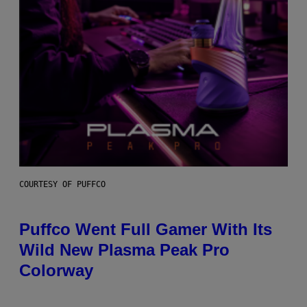
COURTESY OF PUFFCO
Puffco Went Full Gamer With Its
Wild New Plasma Peak Pro
Colorway