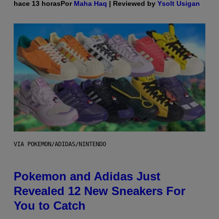
hace 13 horas
Por
Maha Haq
| Reviewed by
Ysolt Usigan
VIA POKEMON/ADIDAS/NINTENDO
Pokemon and Adidas Just
Revealed 12 New Sneakers For
You to Catch