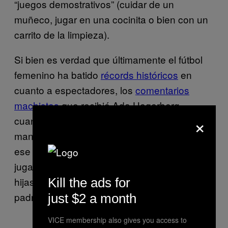
“juegos demostrativos” (cuidar de un
muñeco, jugar en una cocinita o bien con un
carrito de la limpieza).
Si bien es verdad que últimamente el fútbol
femenino ha batido
récords históricos
en
cuanto a espectadores, los
comentarios
machistas
que recibió Ada Hegerberg
×
cuando recibió el balón de Oro ponen de
manifiesto que aún queda mucho por hacer y
ese mucho pasa por el hecho de que
jugadores como Cristiano no excluyan a sus
hijas. Y junto a él, el resto de madres y
Kill the ads for
padres.
just $2 a month
VICE membership also gives you access to