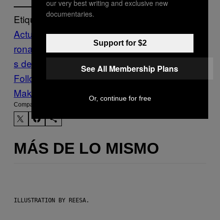
our very best writing and exclusive new
documentaries.
Etiquetado:
Actualidad
cristiano
Support for $2
ronaldo
Feminismo
Género
machismo
role
s de género
sexismo
See All Membership Plans
Follow Us On Discover
Make Us Preferred In Top Stories
Or, continue for free
Compartir:
MÁS DE LO MISMO
ILLUSTRATION BY REESA.