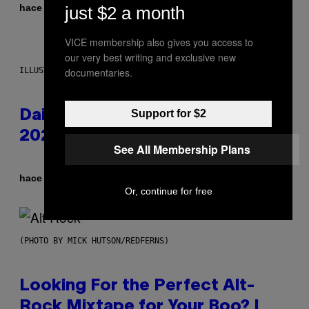
Por
hace 39 minutos
just $2 a month
Caleb Catlin
VICE membership also gives you access to
our very best writing and exclusive new
ILLUSTRATION BY REESA.
documentaries.
Support for $2
Daily Horoscope: August 6,
2026
See All Membership Plans
Por
hace 7 horas
Ashley Fike
Or, continue for free
(PHOTO BY MICK HUTSON/REDFERNS)
Looking For the Perfect Alt-
Rock Mixtape for Your Boo? I