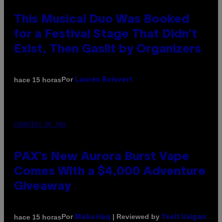
This Musical Duo Was Booked
for a Festival Stage That Didn’t
Exist, Then Gaslit by Organizers
Por
hace 15 horas
Lauren Boisvert
COURTESY OF PAX
PAX’s New Aurora Burst Vape
Comes With a $4,000 Adventure
Giveaway
Por
| Reviewed by
hace 15 horas
Maha Haq
Ysolt Usigan