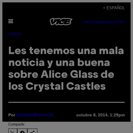
Saltar
+ ESPAÑOL
al
Abrir
contenido
SUBSCRIBE
NEWSLETTER
Menú
Música
Les tenemos una mala
noticia y una buena
sobre Alice Glass de
los Crystal Castles
Por
octubre 8, 2014, 1:29pm
Raquel Miserachi
Compartir: