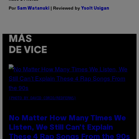
Por
| Reviewed by
Sam Watanuki
Ysolt Usigan
MÁS
DE VICE
(PHOTO BY DAVID CORIO/REDFERNS)
No Matter How Many Times We
Listen, We Still Can’t Explain
These 4 Rap Songs From the 90s