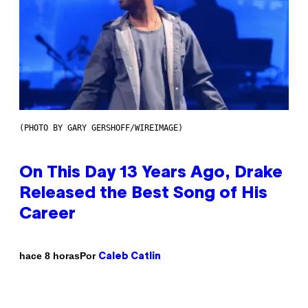
(PHOTO BY GARY GERSHOFF/WIREIMAGE)
On This Day 13 Years Ago, Drake
Released the Best Song of His
Career
Por
hace 8 horas
Caleb Catlin