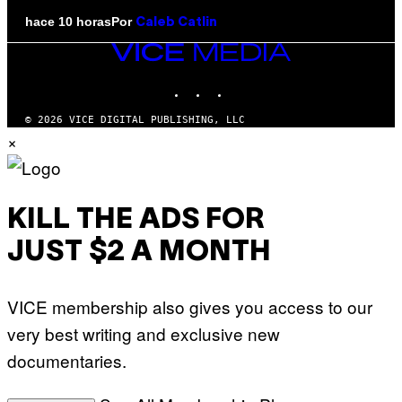
Por
hace 10 horas
Caleb Catlin
VICE
MEDIA
INSTAGRAM
TIKTOK
YOUTUBE
© 2026 VICE DIGITAL PUBLISHING, LLC
×
KILL THE ADS FOR
JUST $2 A MONTH
VICE membership also gives you access to our
very best writing and exclusive new
documentaries.