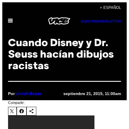
Saltar
+ ESPAÑOL
al
Abrir
contenido
SUBSCRIBE
NEWSLETTER
Menú
Cuando Disney y Dr.
Seuss hacían dibujos
racistas
Por
septiembre 21, 2015, 11:00am
Jonah Bayer
Compartir: