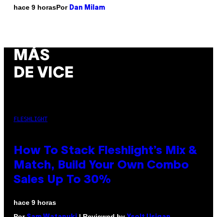
Por
hace 9 horas
Dan Milam
MÁS
DE VICE
FLESHLIGHT
How To Stack Fleshlight’s Mix &
Match, Build Your Own Combo
Sales Up To 30%
hace 9 horas
Por
| Reviewed by