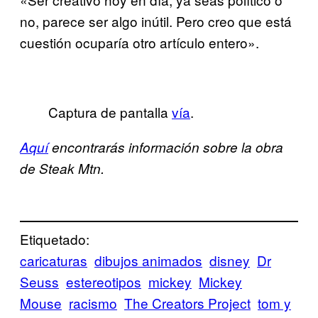
no, parece ser algo inútil. Pero creo que está
cuestión ocuparía otro artículo entero».
Captura de pantalla
vía
.
Aquí
encontrarás información sobre la obra
de Steak Mtn.
Etiquetado:
caricaturas
dibujos animados
disney
Dr
Seuss
estereotipos
mickey
Mickey
Mouse
racismo
The Creators Project
tom y