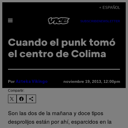
Saltar
+ ESPAÑOL
al
Abrir
contenido
SUBSCRIBE
NEWSLETTER
Menú
Cuando el punk tomó
el centro de Colima
Por
noviembre 19, 2013, 12:00pm
Azteka Vikingo
Compartir:
Son las dos de la mañana y doce tipos
desprolijos están por ahí, esparcidos en la