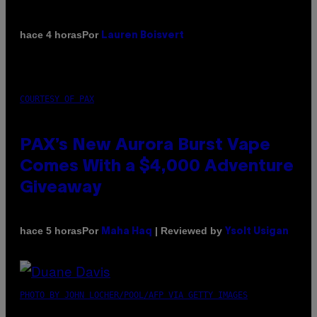
Por
hace 4 horas
Lauren Boisvert
COURTESY OF PAX
PAX’s New Aurora Burst Vape
Comes With a $4,000 Adventure
Giveaway
Por
| Reviewed by
hace 5 horas
Maha Haq
Ysolt Usigan
PHOTO BY JOHN LOCHER/POOL/AFP VIA GETTY IMAGES