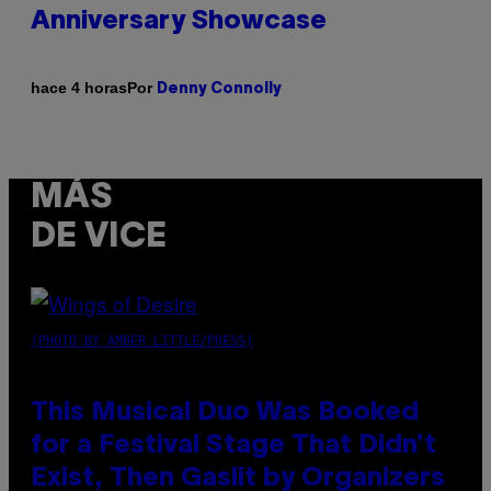
Anniversary Showcase
Por
hace 4 horas
Denny Connolly
MÁS
DE VICE
(PHOTO BY AMBER LITTLE/PRESS)
This Musical Duo Was Booked
for a Festival Stage That Didn’t
Exist, Then Gaslit by Organizers