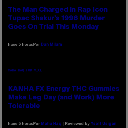
The Man Charged in Rap Icon
Tupac Shakur’s 1996 Murder
Goes On Trial This Monday
Por
hace 5 horas
Dan Milam
MAHA HAQ FOR VICE
KANHA FX Energy THC Gummies
Make Leg Day (and Work) More
Tolerable
Por
| Reviewed by
hace 5 horas
Maha Haq
Ysolt Usigan