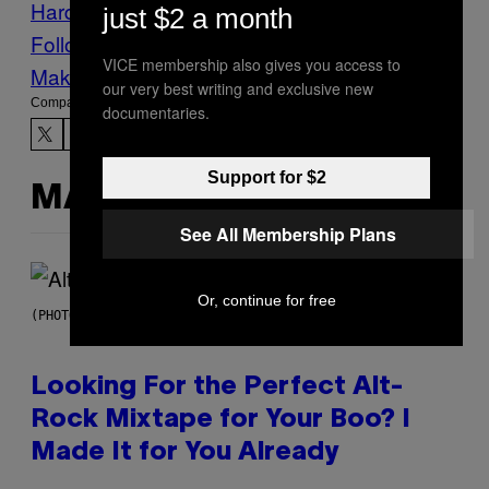
Hardcore
Música
Noisey
Punk
Vice Blog
just $2 a month
Follow Us On Discover
VICE membership also gives you access to
Make Us Preferred In Top Stories
our very best writing and exclusive new
Compartir:
documentaries.
Support for $2
MÁS DE LO MISMO
See All Membership Plans
Or, continue for free
(PHOTO BY MICK HUTSON/REDFERNS)
Looking For the Perfect Alt-
Rock Mixtape for Your Boo? I
Made It for You Already