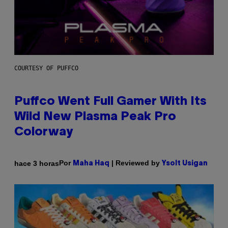
COURTESY OF PUFFCO
Puffco Went Full Gamer With Its
Wild New Plasma Peak Pro
Colorway
Por
| Reviewed by
hace 3 horas
Maha Haq
Ysolt Usigan