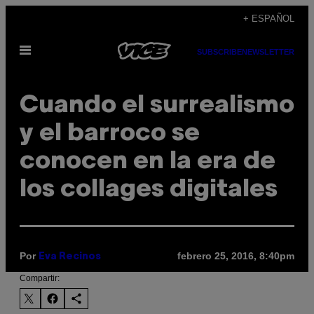
Saltar
+ ESPAÑOL
al
Abrir
contenido
SUBSCRIBE
NEWSLETTER
Menú
Cuando el surrealismo
y el barroco se
conocen en la era de
los collages digitales
Por
febrero 25, 2016, 8:40pm
Eva Recinos
Compartir: