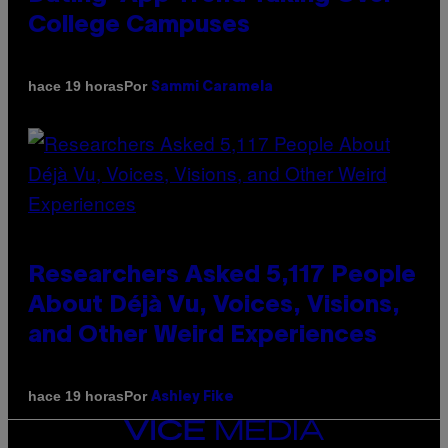
College Campuses
Por
hace 19 horas
Sammi Caramela
Researchers Asked 5,117 People
About Déjà Vu, Voices, Visions,
and Other Weird Experiences
Por
hace 19 horas
Ashley Fike
VICE
MEDIA