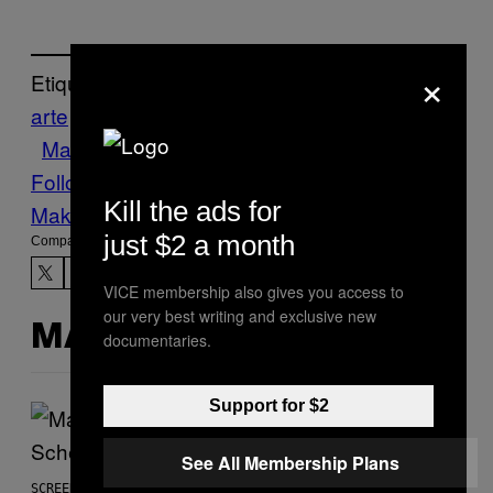
×
Etiquetado:
arte
Barroco
collages
Creators
encuentro
Marcel Lisboa
surrealismo
yuxtaposición
Follow Us On Discover
Kill the ads for
Make Us Preferred In Top Stories
just $2 a month
Compartir:
VICE membership also gives you access to
our very best writing and exclusive new
MÁS DE LO MISMO
documentaries.
Support for $2
See All Membership Plans
SCREENSHOT: EPIC GAMES