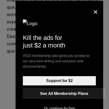
×
que, como sociedad tolerante que
somos, debemos proteger una libertad de
expresión, opinión y creencia tanto para los
creedores como para aquellos que no lo son.
Después de todo, la representación artística
Kill the ads for
cuenta sin duda con una historia más larga
just $2 a month
que cualquier religión o fe.
VICE membership also gives you access to
our very best writing and exclusive new
documentaries.
Pietà (The Empire Never Ended de
Paul Fryer. Imagen cortesía del
Support for $2
artista
See All Membership Plans
Or, continue for free