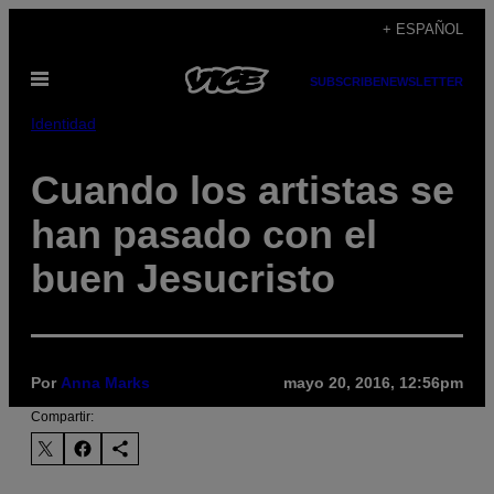
Saltar
+ ESPAÑOL
al
Abrir
contenido
SUBSCRIBE
NEWSLETTER
Menú
Identidad
Cuando los artistas se
han pasado con el
buen Jesucristo
Por
Anna Marks
mayo 20, 2016, 12:56pm
Compartir: