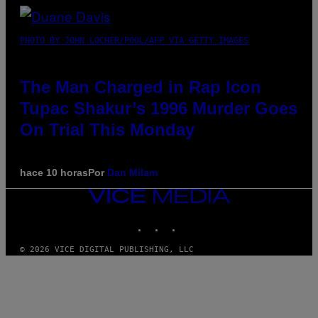
PHOTO BY JOHN LOCHER/POOL/AFP VIA GETTY IMAGES
The Man Charged in Rap Icon
Tupac Shakur’s 1996 Murder Goes
On Trial This Monday
hace 10 horas
Por
Dan Milam
VICE
MEDIA
INSTAGRAM
TIKTOK
YOUTUBE
© 2026 VICE DIGITAL PUBLISHING, LLC