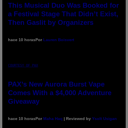
This Musical Duo Was Booked for
a Festival Stage That Didn’t Exist,
Then Gaslit by Organizers
hace 10 horas
Por
Lauren Boisvert
COURTESY OF PAX
PAX’s New Aurora Burst Vape
Comes With a $4,000 Adventure
Giveaway
hace 10 horas
Por
Maha Haq
| Reviewed by
Ysolt Usigan