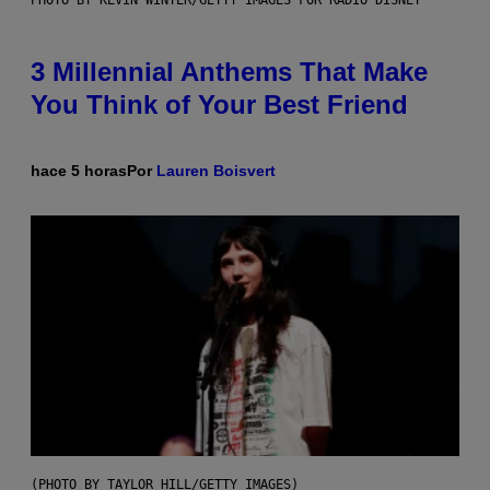
3 Millennial Anthems That Make
You Think of Your Best Friend
hace 5 horas
Por
Lauren Boisvert
(PHOTO BY TAYLOR HILL/GETTY IMAGES)