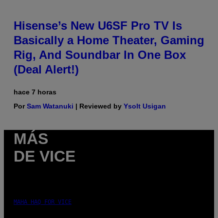
Hisense’s New U6SF Pro TV Is
Basically a Home Theater, Gaming
Rig, And Soundbar In One Box
(Deal Alert!)
hace 7 horas
Por
Sam Watanuki
| Reviewed by
Ysolt Usigan
MÁS
DE VICE
MAHA HAQ FOR VICE