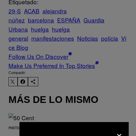
Etiquetado:
29-S
ACAB
alejandra
núñez
barcelona
ESPAÑA
Guardia
Urbana
huelga
huelga
general
manifestaciones
Noticias
polícia
Vi
ce Blog
Follow Us On Discover
Make Us Preferred In Top Stories
Compartir:
MÁS DE LO MISMO
×
PHOTO BY GREGORY BOJORQUEZ/GETTY IMAGES