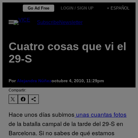
Saltar
Go Ad Free
LOGIN / SIGN UP
+ ESPAÑOL
al
Abrir
Subscribe
Newsletter
contenido
Menú
Cuatro cosas que vi el
29-S
Por
Alejandra Núñez
octubre 4, 2010, 11:29pm
Compartir:
Hace unos días subimos
unas cuantas fotos
de la batalla campal de la tarde del 29-S en
Barcelona. Si no sabes de qué estamos