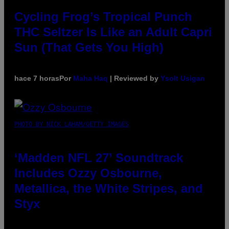
Cycling Frog’s Tropical Punch
THC Seltzer Is Like an Adult Capri
Sun (That Gets You High)
hace 7 horas
Por
Maha Haq
| Reviewed by
Ysolt Usigan
PHOTO BY NICK LAHAM/GETTY IMAGES
‘Madden NFL 27’ Soundtrack
Includes Ozzy Osbourne,
Metallica, the White Stripes, and
Styx