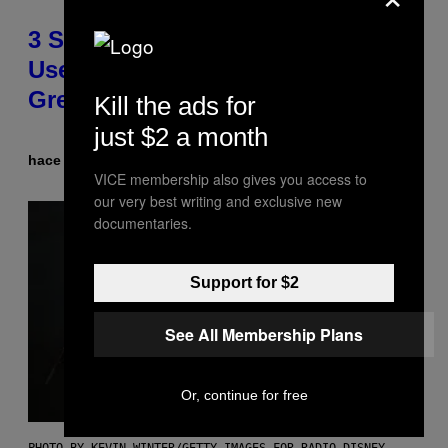
3 Songs That Were Commonly
Used As a Ringtone or Voicemail
Greeting in the 2000s
Kill the ads for
just $2 a month
hace 4 horas
Por
Dan Milam
VICE membership also gives you access to
our very best writing and exclusive new
documentaries.
Support for $2
See All Membership Plans
Or, continue for free
PHOTO BY KEVIN WINTER/GETTY IMAGES FOR RADIO DISNEY