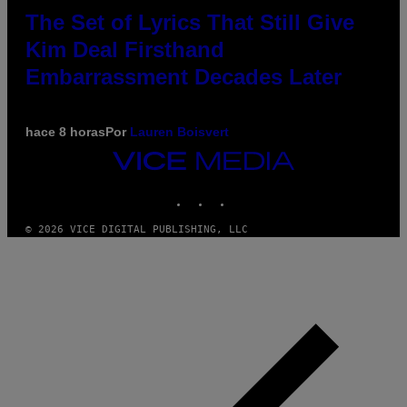
The Set of Lyrics That Still Give
Kim Deal Firsthand
Embarrassment Decades Later
hace 8 horas
Por
Lauren Boisvert
VICE
MEDIA
INSTAGRAM
TIKTOK
YOUTUBE
© 2026 VICE DIGITAL PUBLISHING, LLC