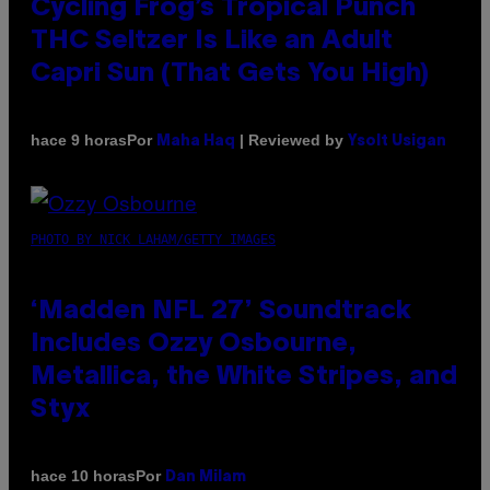
Cycling Frog’s Tropical Punch
THC Seltzer Is Like an Adult
Capri Sun (That Gets You High)
Por
| Reviewed by
hace 9 horas
Maha Haq
Ysolt Usigan
PHOTO BY NICK LAHAM/GETTY IMAGES
‘Madden NFL 27’ Soundtrack
Includes Ozzy Osbourne,
Metallica, the White Stripes, and
Styx
Por
hace 10 horas
Dan Milam