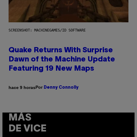
SCREENSHOT: MACHINEGAMES/ID SOFTWARE
Quake Returns With Surprise
Dawn of the Machine Update
Featuring 19 New Maps
Por
hace 9 horas
Denny Connolly
MÁS
DE VICE