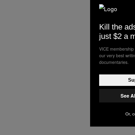
Kill the ad
just $2 a 
VICE membership a
our very best writ
documentaries.
Sup
See A
Or, c