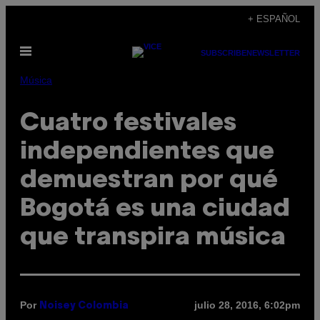
Saltar
+ ESPAÑOL
al
Abrir
contenido
SUBSCRIBE
NEWSLETTER
Menú
Música
Cuatro festivales
independientes que
demuestran por qué
Bogotá es una ciudad
que transpira música
Por
julio 28, 2016, 6:02pm
Noisey Colombia