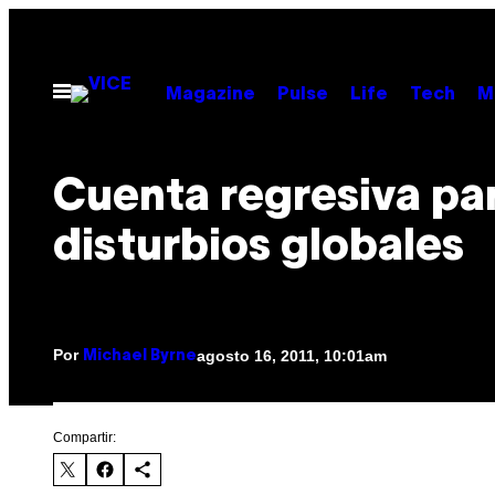
Saltar
al
contenido
Abrir
Magazine
Pulse
Life
Tech
M
Menú
Cuenta regresiva par
disturbios globales
Por
agosto 16, 2011, 10:01am
Michael Byrne
Compartir: