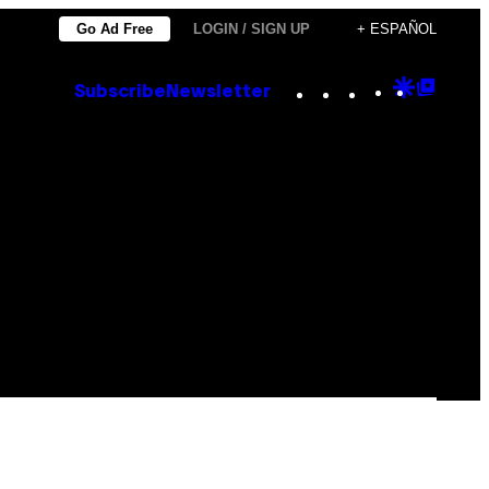
Go Ad Free
LOGIN / SIGN UP
+ ESPAÑOL
Instagram
TikTok
YouTube
Google
Goog
Subscribe
Newsletter
Discove
Top
Posts