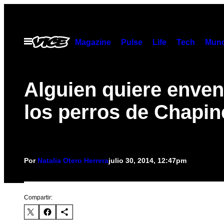
Saltar
al
contenido
Abrir
Magazine
Pulse
Life
Tech
Munc
Menú
Alguien quiere enven
los perros de Chapin
Por
Natalia Otero Herrera
julio 30, 2014, 12:47pm
Compartir: