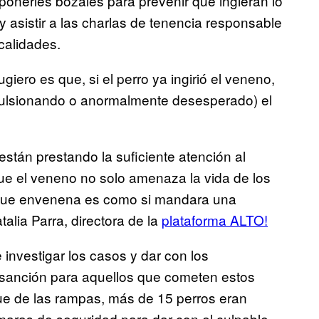
 ponerles bozales para prevenir que ingieran lo
 asistir a las charlas de tenencia responsable
calidades.
giero es que, si el perro ya ingirió el veneno,
ulsionando o anormalmente desesperado) el
están prestando la suficiente atención al
que el veneno no solo amenaza la vida de los
en que envenena es como si mandara una
alia Parra, directora de la
plataforma ALTO!
e investigar los casos y dar con los
e sanción para aquellos que cometen estos
que de las rampas, más de 15 perros eran
aras de seguridad para dar con el culpable.