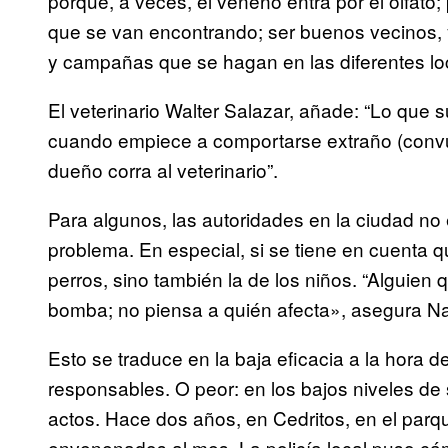
porque, a veces, el veneno entra por el olfato;
que se van encontrando; ser buenos vecinos, y
y campañas que se hagan en las diferentes lo
El veterinario Walter Salazar, añade: “Lo que su
cuando empiece a comportarse extraño (conv
dueño corra al veterinario”.
Para algunos, las autoridades en la ciudad no 
problema. En especial, si se tiene en cuenta 
perros, sino también la de los niños. “Algui
bomba; no piensa a quién afecta», asegura Nat
Esto se traduce en la baja eficacia a la hora d
responsables. O peor: en los bajos niveles d
actos. Hace dos años, en Cedritos, en el par
envenenados al mes. La policía local puso cám