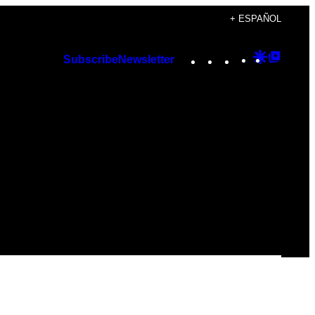
+ ESPAÑOL
Instagram
TikTok
YouTube
Google
Googl
Subscribe
Newsletter
Discover
Top
Posts