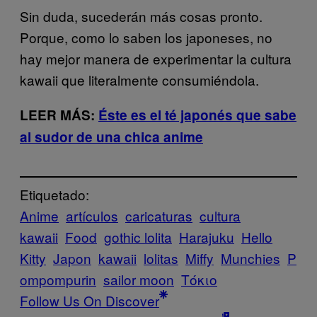
Sin duda, sucederán más cosas pronto.
Porque, como lo saben los japoneses, no
hay mejor manera de experimentar la cultura
kawaii que literalmente consumiéndola.
LEER MÁS:
Éste es el té japonés que sabe
al sudor de una chica anime
Etiquetado:
Anime
artículos
caricaturas
cultura
kawaii
Food
gothic lolita
Harajuku
Hello
Kitty
Japon
kawaii
lolitas
Miffy
Munchies
P
ompompurin
sailor moon
Τόκιο
Follow Us On Discover