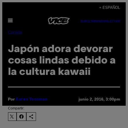
Saltar
+ ESPAÑOL
al
Abrir
contenido
SUBSCRIBE
NEWSLETTER
Menú
Comida
Japón adora devorar
cosas lindas debido a
la cultura kawaii
Por
junio 2, 2016, 3:00pm
Karen Yossman
Compartir: