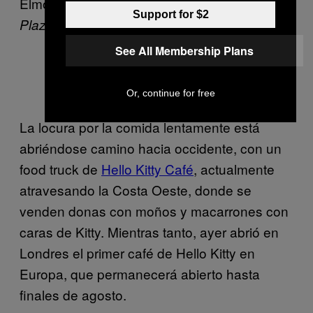
Elmo Café, en Harajuku, con temática de
Support for $2
.
Plaza Sésamo
See All Membership Plans
Sándwich de helado en Elmo Cafe.
Or, continue for free
La locura por la comida lentamente está
abriéndose camino hacia occidente, con un
food truck de
Hello Kitty Café
, actualmente
atravesando la Costa Oeste, donde se
venden donas con moños y macarrones con
caras de Kitty. Mientras tanto, ayer abrió en
Londres el primer café de Hello Kitty en
Europa, que permanecerá abierto hasta
finales de agosto.