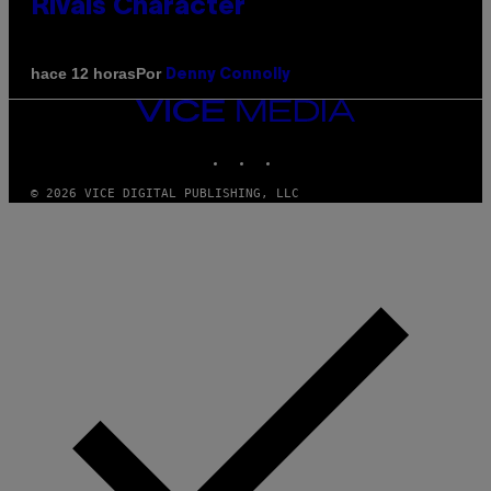
Rivals Character
Por
hace 12 horas
Denny Connolly
VICE
MEDIA
INSTAGRAM
TIKTOK
YOUTUBE
© 2026 VICE DIGITAL PUBLISHING, LLC