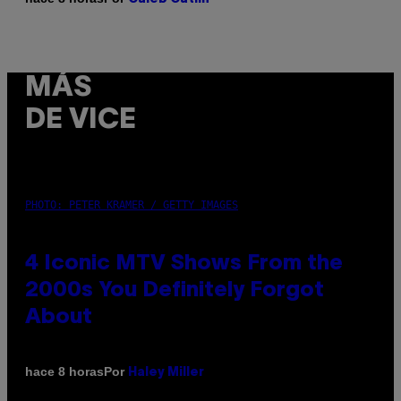
MÁS
DE VICE
PHOTO: PETER KRAMER / GETTY IMAGES
4 Iconic MTV Shows From the
2000s You Definitely Forgot
About
Por
hace 8 horas
Haley Miller