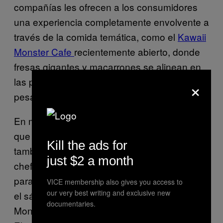
compañías les ofrecen a los consumidores
una experiencia completamente envolvente a
través de la comida temática, como el
Kawaii
Monster Cafe
recientemente abierto, donde
fresas gigantes y macarrones se alinean en
×
las paredes y, como sacado de una
pesadilla, un carrusel domina la entrada.
En muchos de estos lugares, no basta con
que la decoración se vea linda; la comida
Kill the ads for
también debe ser linda, provocando que los
just $2 a month
chefs japoneses se vuelvan más ingeniosos
para producir platillos espectaculares, como
VICE membership also gives you access to
our very best writing and exclusive new
el sándwich de helado con forma del
documentaries.
Monstruo Come Galletas que devoré en el