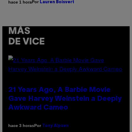
Por
hace 1 hora
Lauren Boisvert
MÁS
DE VICE
21 Years Ago, A Barbie Movie
Gave Harvey Weinstein a Deeply
Awkward Cameo
Por
hace 3 horas
Tony Alpsen