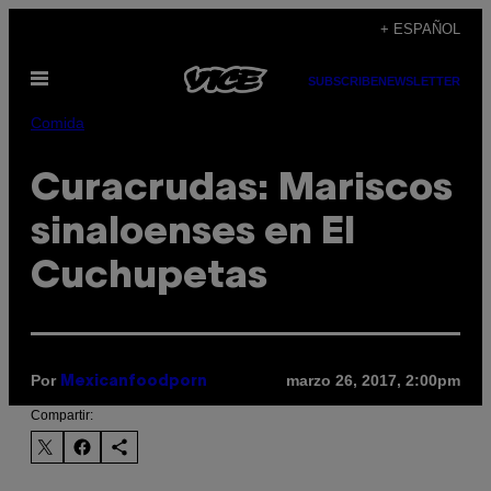
Saltar
+ ESPAÑOL
al
Abrir
contenido
SUBSCRIBE
NEWSLETTER
Menú
Comida
Curacrudas: Mariscos
sinaloenses en El
Cuchupetas
Por
marzo 26, 2017, 2:00pm
Mexicanfoodporn
Compartir: