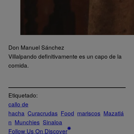
Don Manuel Sánchez
Villalpando definitivamente es un capo de la
comida.
Etiquetado:
callo de
hacha
Curacrudas
Food
mariscos
Mazatlá
n
Munchies
Sinaloa
Follow Us On Discover