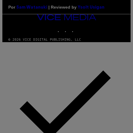
Por
| Reviewed by
Sam Watanuki
Ysolt Usigan
VICE
MEDIA
INSTAGRAM
TIKTOK
YOUTUBE
© 2026 VICE DIGITAL PUBLISHING, LLC