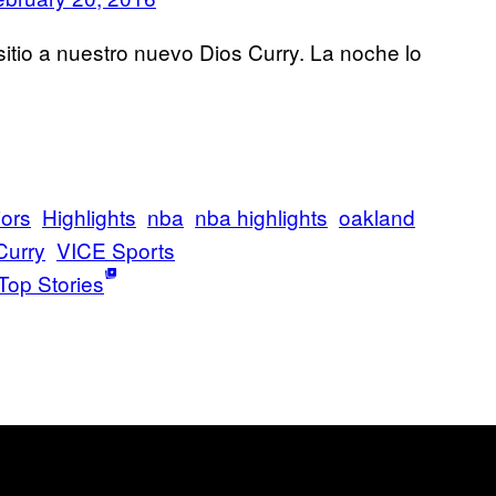
itio a nuestro nuevo Dios Curry. La noche lo
iors
Highlights
nba
nba highlights
oakland
Curry
VICE Sports
Top Stories