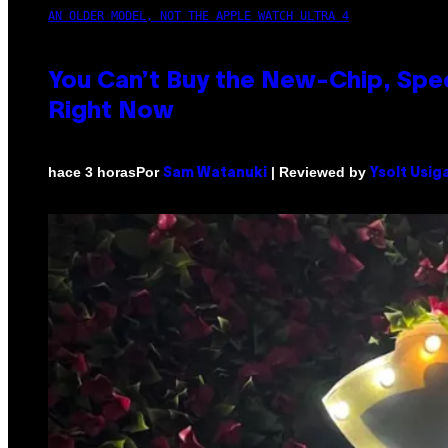
AN OLDER MODEL, NOT THE APPLE WATCH ULTRA 4
You Can’t Buy the New-Chip, Spe
Right Now
Por
| Reviewed by
hace 3 horas
Sam Watanuki
Ysolt Usig