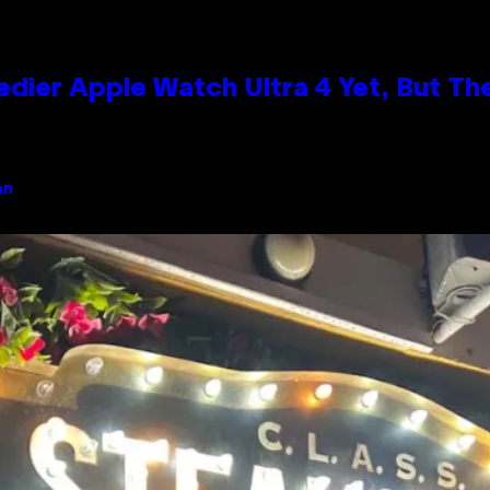
edier Apple Watch Ultra 4 Yet, But T
an