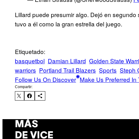
Lillard puede presumir algo. Dejó en segundo s
tuvo a él como la gran estrella del juego.
Etiquetado:
basquetbol
Damian Lillard
Golden State Warr
warriors
Portland Trail Blazers
Sports
Steph 
Follow Us On Discover
Make Us Preferred In 
Compartir:
MÁS
DE VICE