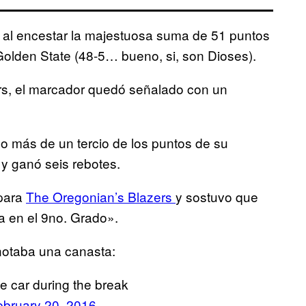
e al encestar la majestuosa suma de 51 puntos
Golden State (48-5… bueno, si, son Dioses).
riors, el marcador quedó señalado con un
o más de un tercio de los puntos de su
 y ganó seis rebotes.
 para
The Oregonian’s Blazers
y sostuvo que
 en el 9no. Grado».
notaba una canasta:
ree car during the break
ebruary 20, 2016