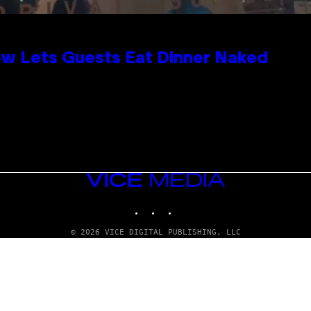
ow Lets Guests Eat Dinner Naked
VICE
MEDIA
INSTAGRAM
TIKTOK
YOUTUBE
© 2026 VICE DIGITAL PUBLISHING, LLC