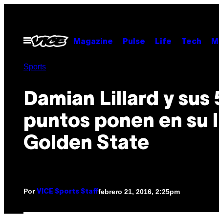
Saltar
al
contenido
Abrir
Magazine
Pulse
Life
Tech
M
Menú
Sports
Damian Lillard y sus 
puntos ponen en su l
Golden State
Por
febrero 21, 2016, 2:25pm
VICE Sports Staff