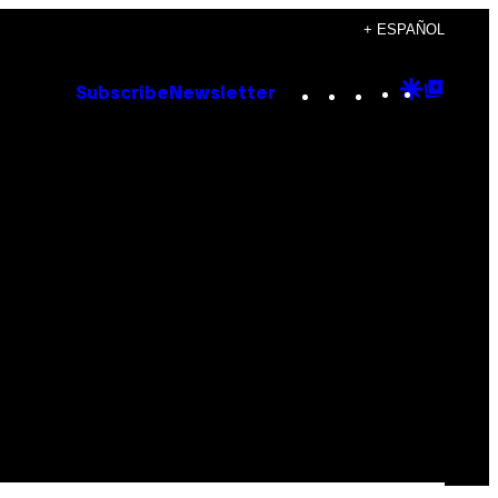
+ ESPAÑOL
Instagram
TikTok
YouTube
Google
Goog
Subscribe
Newsletter
Discove
Top
Posts