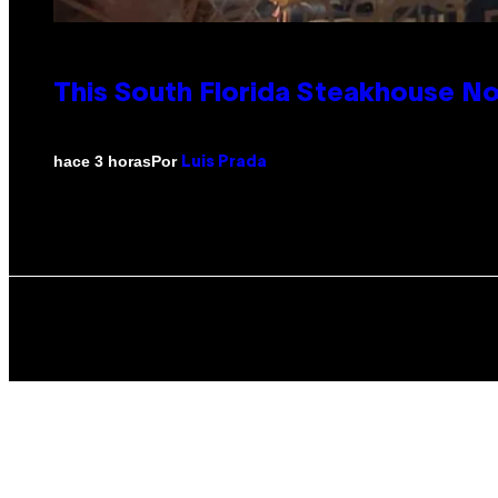
This South Florida Steakhouse N
Por
hace 3 horas
Luis Prada