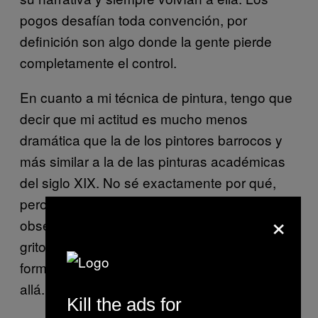
pogos desafían toda convención, por
definición son algo donde la gente pierde
completamente el control.
En cuanto a mi técnica de pintura, tengo que
decir que mi actitud es mucho menos
dramática que la de los pintores barrocos y
más similar a la de las pinturas académicas
del siglo XIX. No sé exactamente por qué,
pero he descubierto que con una
×
observación con calma se capta mejor los
gritos e histeria del pogo que si trabajo de
forma precipitada dando pincelazos aquí y
allá.
Kill the ads for