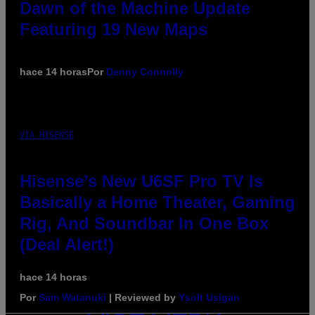
Dawn of the Machine Update
Featuring 19 New Maps
hace 14 horas
Por
Denny Connolly
VIA HISENSE
Hisense’s New U6SF Pro TV Is
Basically a Home Theater, Gaming
Rig, And Soundbar In One Box
(Deal Alert!)
hace 14 horas
Por
Sam Watanuki
| Reviewed by
Ysolt Usigan