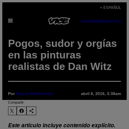
Saltar
+ ESPAÑOL
al
Abrir
contenido
SUBSCRIBE
NEWSLETTER
Menú
Pogos, sudor y orgías
en las pinturas
realistas de Dan Witz
Por
Alyssa Buffenstein
abril 6, 2016, 3:38am
Compartir:
Este artículo incluye contenido explícito.