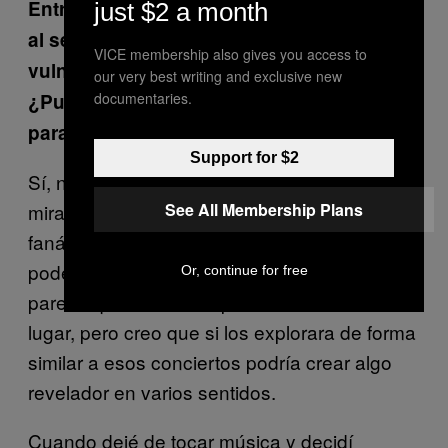
Entre el caos, tu obra también representa
just $2 a month
al ser humano en varios estados de
VICE membership also gives you access to
vulnerabilidad, entre la agonía y el éxtasis.
our very best writing and exclusive new
documentaries.
¿Puedes hablarnos un poco de esta
paradoja?
Support for $2
Sí, nunca me canso de ello. He estado
See All Membership Plans
mirando vídeos de esos mítines violentos y
fanáticos de Donald Trump y me encantaría
poder fotografiar uno. Por supuesto, me
Or, continue for free
parece que están completamente fuera de
lugar, pero creo que si los explorara de forma
similar a esos conciertos podría crear algo
revelador en varios sentidos.
Cuando dejé de tocar música y decidí