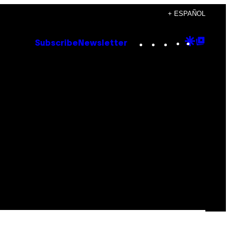
+ ESPAÑOL
Instagram
TikTok
YouTube
Google
Goog
Subscribe
Newsletter
Discove
Top
Posts