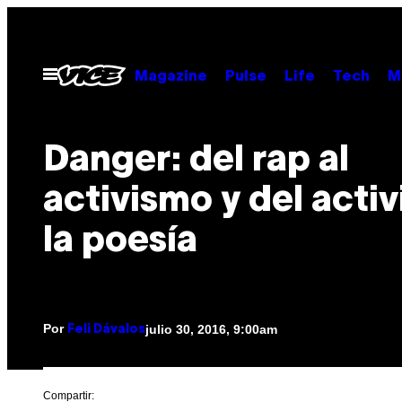
Saltar
al
contenido
Abrir
Magazine
Pulse
Life
Tech
M
Menú
Danger: del rap al
activismo y del acti
la poesía
Por
julio 30, 2016, 9:00am
Feli Dávalos
Compartir: